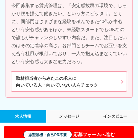
今回募集する賃貸管理は、「安定感抜群の環境で、しっ
かり腰を据えて働きたい」という方にピッタリ。とく
に、同部門はさまざまな経験を積んできた40代が中心
という安心感があるほか、未経験スタートでもOKなの
で誰もがチャレンジしやすい内容だ。また、注目したい
のはその定着率の高さ。各部門ともチームでお互いを支
え合う社風が根付いており、一人で抱え込まなくていい
という安心感も大きな魅力だろう。
取材担当者からみたこの求人に
向いている人・向いていない人をチェック
求人情報
メッセージ
インタビュー
応募フォームへ進む
志望動機・自己PR不要