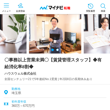
メニュー
会員登録
閲覧履歴
検索
〇事務以上営業未満〇【賃貸管理スタッフ】◆有
給消化率8割◆
ハウスウェル株式会社
全国センチュリー21で5年連続No.1受賞 | 年2回8日の長期休みあり
勤務地
埼玉県
初年度年収
360万～670万円