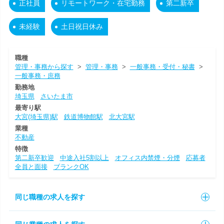
正社員
リモートワーク・在宅勤務
第二新卒
未経験
土日祝日休み
職種
管理・事務から探す
>
管理・事務
>
一般事務・受付・秘書
>
一般事務・庶務
勤務地
埼玉県
さいたま市
最寄り駅
大宮(埼玉県)駅
鉄道博物館駅
北大宮駅
業種
不動産
特徴
第二新卒歓迎
中途入社5割以上
オフィス内禁煙・分煙
応募者
全員と面接
ブランクOK
同じ職種の求人を探す