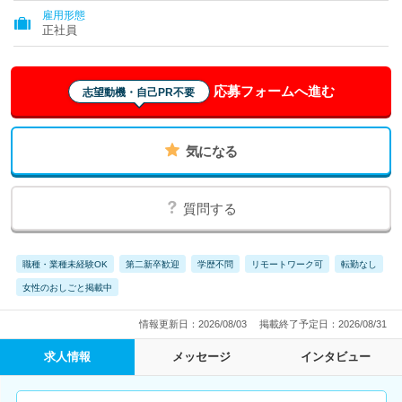
雇用形態
正社員
応募フォームへ進む
志望動機・自己PR不要
気になる
質問する
職種・業種未経験OK
第二新卒歓迎
学歴不問
リモートワーク可
転勤なし
女性のおしごと掲載中
情報更新日：2026/08/03
掲載終了予定日：2026/08/31
求人情報
メッセージ
インタビュー