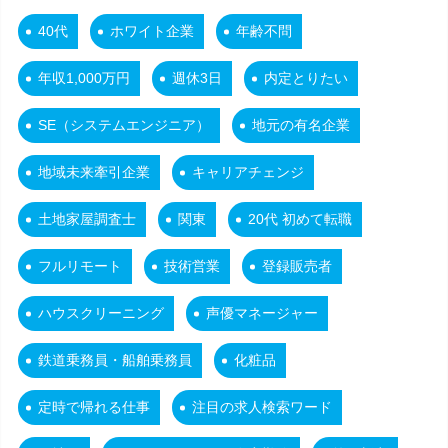
40代
ホワイト企業
年齢不問
年収1,000万円
週休3日
内定とりたい
SE（システムエンジニア）
地元の有名企業
地域未来牽引企業
キャリアチェンジ
土地家屋調査士
関東
20代 初めて転職
フルリモート
技術営業
登録販売者
ハウスクリーニング
声優マネージャー
鉄道乗務員・船舶乗務員
化粧品
定時で帰れる仕事
注目の求人検索ワード