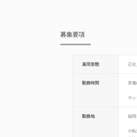
募集要項
雇用形態
正社
勤務時間
実働
※シ
勤務地
福岡
※転