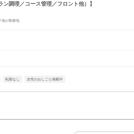
ラン調理／コース管理／フロント他）】
ー
フ場が勤務地
転勤なし
女性のおしごと掲載中