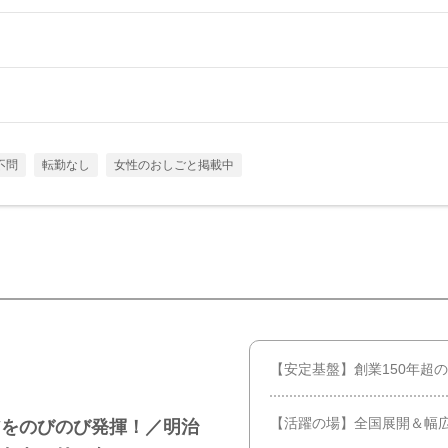
不問
転勤なし
女性のおしごと掲載中
【安定基盤】創業150年超
【活躍の場】全国展開＆幅
アをのびのび発揮！／明治