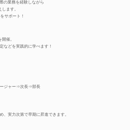
実際の業務を経験しながら
えします。
たをサポート！
を開催。
定などを実践的に学べます！
ージャー⇒次長⇒部長
め、実力次第で早期に昇進できます。