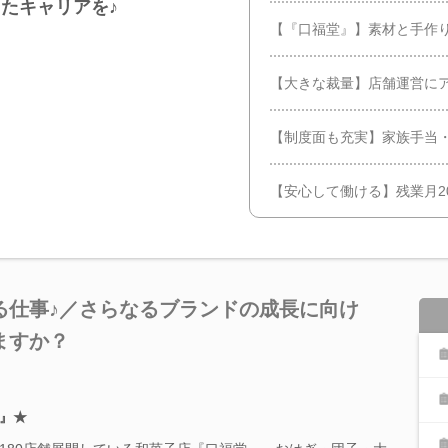
たキャリアを♪
【『口福堂』】素材と手作
【大きな裁量】店舗運営に
【制度面も充実】家族手当・入
【安心して働ける】残業月2
る仕事♪／さらなるブランドの成長に向け
ますか？
』★