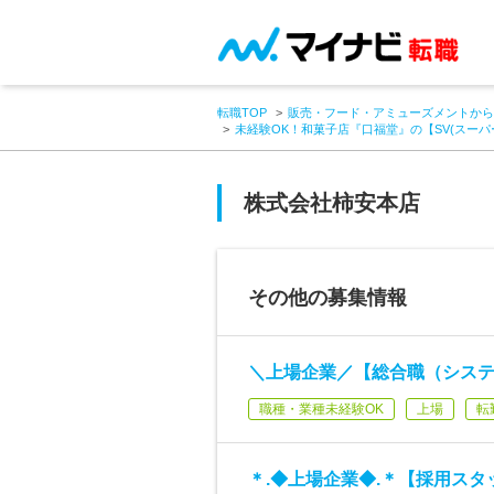
転職TOP
販売・フード・アミューズメントから
未経験OK！和菓子店『口福堂』の【SV(スーパ
株式会社柿安本店
その他の募集情報
＼上場企業／【総合職（シス
職種・業種未経験OK
上場
転
＊.◆上場企業◆.＊【採用スタ