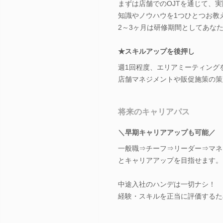
まずは店舗でのOJTを通じて、
知識やノウハウを1つひとつお教
2～3ヶ月は研修期間としてあな
★スキルアップを後押し
週1回程度、エリアミーティング
店舗マネジメントや販促施策の策
将来のキャリアパス
＼早期キャリアアップも可能／
一般職⇒チーフ⇒リーダー⇒マネ
とキャリアアップを目指せます。
中途入社のハンデは一切ナシ！
経験・スキルを正当に評価するた