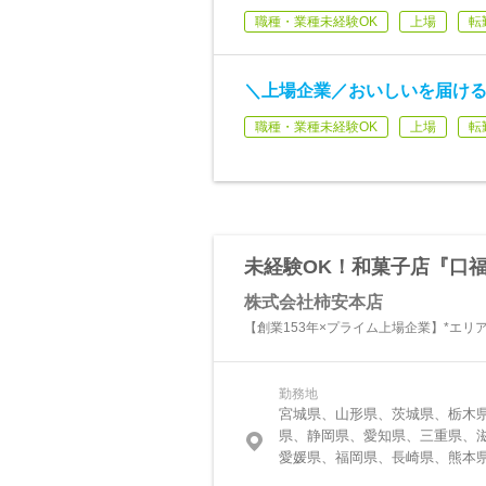
職種・業種未経験OK
上場
転
＼上場企業／おいしいを届ける
職種・業種未経験OK
上場
転
未経験OK！和菓子店『口福
株式会社柿安本店
【創業153年×プライム上場企業】*エリ
勤務地
宮城県、山形県、茨城県、栃木
県、静岡県、愛知県、三重県、
愛媛県、福岡県、長崎県、熊本