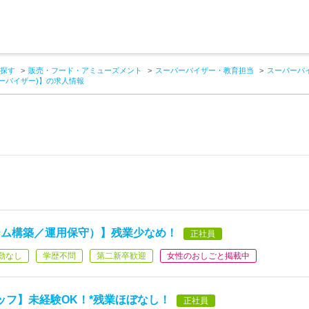
探す
販売・フード・アミューズメント
スーパーバイザー・教育担当
スーパーバ
ーバイザー)】の求人情報
テム構築／運用保守）】残業少なめ！
正社員
勤なし
学歴不問
第二新卒歓迎
女性のおしごと掲載中
ッフ】未経験OK！*残業ほぼなし！
正社員