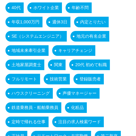
40代
ホワイト企業
年齢不問
年収1,000万円
週休3日
内定とりたい
SE（システムエンジニア）
地元の有名企業
地域未来牽引企業
キャリアチェンジ
土地家屋調査士
関東
20代 初めて転職
フルリモート
技術営業
登録販売者
ハウスクリーニング
声優マネージャー
鉄道乗務員・船舶乗務員
化粧品
定時で帰れる仕事
注目の求人検索ワード