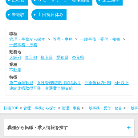
正社員
リモートワーク・在宅勤務
第二新卒
未経験
土日祝日休み
職種
管理・事務から探す
>
管理・事務
>
一般事務・受付・秘書
>
一般事務・庶務
勤務地
大阪府
東京都
福岡県
愛知県
奈良県
業種
不動産
特徴
第二新卒歓迎
女性管理職登用実績あり
完全週休2日制
5日以上
連続休暇取得可能
交通費全額支給
転職TOP
管理・事務から探す
管理・事務
一般事務・受付・秘書
一般事
職種から転職・求人情報を探す