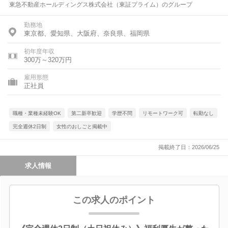
東急不動産ホールディングス株式会社（東証プライム）のグループ
勤務地
東京都、愛知県、大阪府、奈良県、福岡県
初年度年収
300万～320万円
雇用形態
正社員
職種・業種未経験OK
第二新卒歓迎
学歴不問
リモートワーク可
転勤なし
完全週休2日制
女性のおしごと掲載中
掲載終了日：2026/06/25
求人情報
この求人のポイント