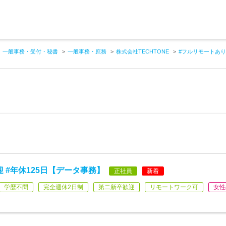
一般事務・受付・秘書
一般事務・庶務
株式会社TECHTONE
#フルリモートあり
 #年休125日【データ事務】
正社員
新着
学歴不問
完全週休2日制
第二新卒歓迎
リモートワーク可
女性