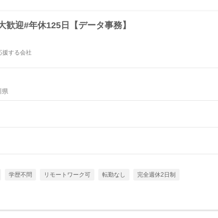
大歓迎#年休125日【データ事務】
応援する会社
川県
学歴不問
リモートワーク可
転勤なし
完全週休2日制