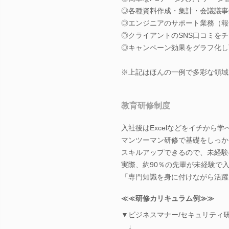
◎各種資料作成・集計・会議議事
◎エンジニアのサポート業務（報
◎クライアントのSNS口コミを
◎キャンペーン効果をグラフ化し
※上記はほんの一例で多彩な領域
教育研修制度
入社後はExcelなどをイチから
マンツーマン研修で基礎をしっか
スキルアップできるので、未経験
実際、約90％の先輩が未経験で入
「専門知識を身に付けながら活躍
≪≪研修カリキュラム例≫≫
▼ビジネスマナー/セキュリティ
↓