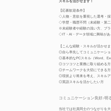
スキルを活かせます！
【応募歓迎条件】
◇人物・意欲を重視した選考・採
◇学歴・職歴不問（未経験・第二
※未経験者や経験の浅い方、ブラ
◇IT・AI・データ領域に興味が
【こんな経験・スキルが活かせま
◎自ら率先してコミュニケーショ
◎基本的なPCスキル（Word、Ex
◎コツコツと業務に取り組める方
◎チームワークを大切にできる方
◎現状より将来を考え、スキルア
◎英語スキルを活かしたい方
コミュニケーション良好♪明
当社では社員同士のつながりを大