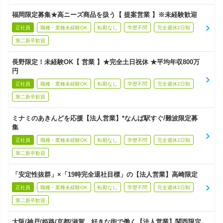
福岡限定募集★高ニーズ商品を扱う【 提案営業 】※未経験歓迎
正社員
職種・業種未経験OK
転勤なし
学歴不問
完全週休2日制
第二新卒歓迎
長野限定！未経験OK【 営業 】★完全土日祝休 ★平均年収800万
円
正社員
職種・業種未経験OK
転勤なし
学歴不問
完全週休2日制
第二新卒歓迎
ミナミのあきんどを応援【法人営業】*なんば駅すぐ/難波限定募
集
正社員
職種・業種未経験OK
転勤なし
学歴不問
完全週休2日制
第二新卒歓迎
「安定性抜群」×「19時完全退社目標」の【法人営業】高崎限定
正社員
職種・業種未経験OK
転勤なし
学歴不問
完全週休2日制
第二新卒歓迎
大阪/神戸/姫路/京都/滋賀、好きな街で働く【法人営業】関西限定