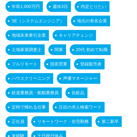
年収1,000万円
週休3日
内定とりたい
SE（システムエンジニア）
地元の有名企業
地域未来牽引企業
キャリアチェンジ
土地家屋調査士
関東
20代 初めて転職
フルリモート
技術営業
登録販売者
ハウスクリーニング
声優マネージャー
鉄道乗務員・船舶乗務員
化粧品
定時で帰れる仕事
注目の求人検索ワード
正社員
リモートワーク・在宅勤務
第二新卒
未経験
土日祝日休み