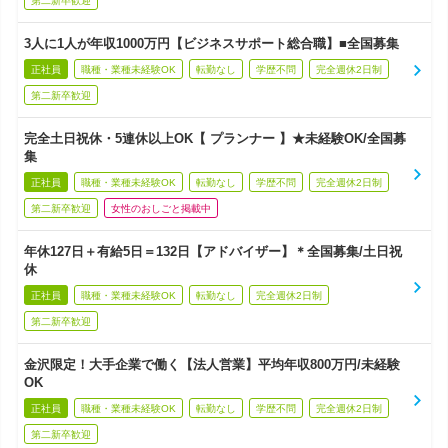
第二新卒歓迎
3人に1人が年収1000万円【ビジネスサポート総合職】■全国募集
正社員
職種・業種未経験OK
転勤なし
学歴不問
完全週休2日制
第二新卒歓迎
完全土日祝休・5連休以上OK【 プランナー 】★未経験OK/全国募
集
正社員
職種・業種未経験OK
転勤なし
学歴不問
完全週休2日制
第二新卒歓迎
女性のおしごと掲載中
年休127日＋有給5日＝132日【アドバイザー】＊全国募集/土日祝
休
正社員
職種・業種未経験OK
転勤なし
完全週休2日制
第二新卒歓迎
金沢限定！大手企業で働く【法人営業】平均年収800万円/未経験
OK
正社員
職種・業種未経験OK
転勤なし
学歴不問
完全週休2日制
第二新卒歓迎