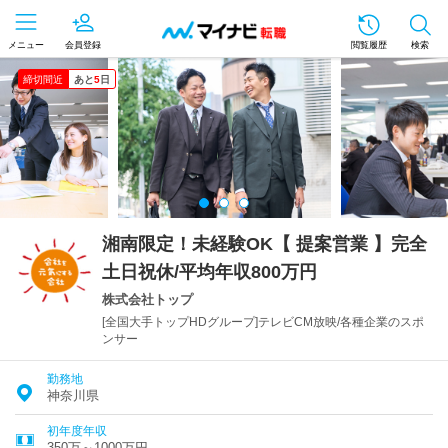
メニュー
会員登録
閲覧履歴
検索
締切間近
あと
5
日
湘南限定！未経験OK【 提案営業 】完全
土日祝休/平均年収800万円
株式会社トップ
[全国大手トップHDグループ]テレビCM放映/各種企業のスポ
ンサー
勤務地
神奈川県
初年度年収
350万～1000万円