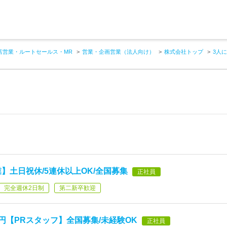
店営業・ルートセールス・MR
営業・企画営業（法人向け）
株式会社トップ
3人
】土日祝休/5連休以上OK/全国募集
正社員
完全週休2日制
第二新卒歓迎
円【PRスタッフ】全国募集/未経験OK
正社員