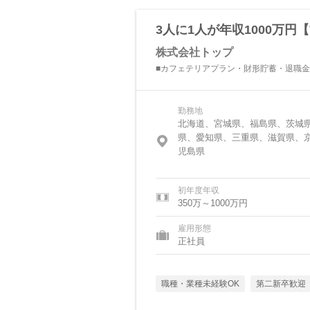
3人に1人が年収1000万
株式会社トップ
■カフェテリアプラン・財形貯蓄・退職
勤務地
北海道、宮城県、福島県、茨城
県、愛知県、三重県、滋賀県、
児島県
初年度年収
350万～1000万円
雇用形態
正社員
職種・業種未経験OK
第二新卒歓迎