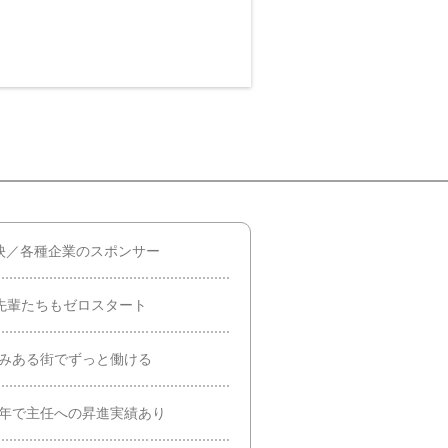
映／各種企業のスポンサー
先輩たちもゼロスタート
染みある街でずっと働ける
半年で主任への昇進実績あり