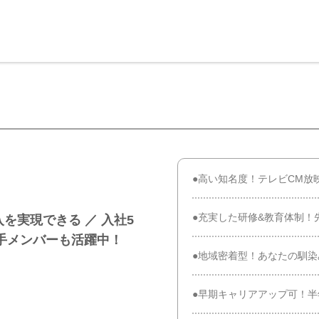
●高い知名度！テレビCM放
●充実した研修&教育体制！
を実現できる ／ 入社5
若手メンバーも活躍中！
●地域密着型！あなたの馴
●早期キャリアアップ可！