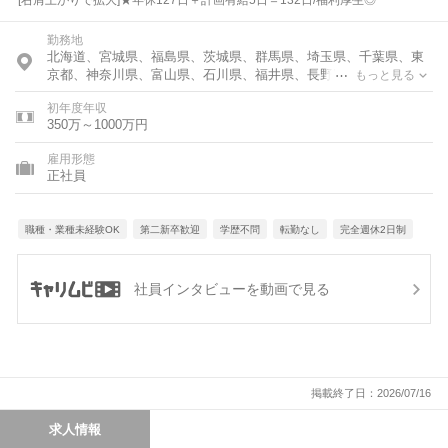
勤務地
北海道、宮城県、福島県、茨城県、群馬県、埼玉県、千葉県、東
京都、神奈川県、富山県、石川県、福井県、長野県、岐阜県、静
もっと見る
岡県、愛知県、三重県、滋賀県、京都府、大阪府、兵庫県、島根
初年度年収
県、岡山県、広島県、徳島県、香川県、愛媛県、福岡県、熊本
350万～1000万円
県、鹿児島県
雇用形態
正社員
職種・業種未経験OK
第二新卒歓迎
学歴不問
転勤なし
完全週休2日制
社員インタビューを動画で見る
掲載終了日：2026/07/16
求人情報