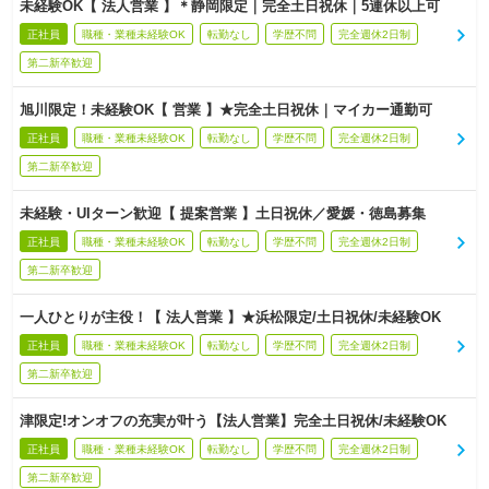
未経験OK【 法人営業 】＊静岡限定｜完全土日祝休｜5連休以上可
正社員
職種・業種未経験OK
転勤なし
学歴不問
完全週休2日制
第二新卒歓迎
旭川限定！未経験OK【 営業 】★完全土日祝休｜マイカー通勤可
正社員
職種・業種未経験OK
転勤なし
学歴不問
完全週休2日制
第二新卒歓迎
未経験・UIターン歓迎【 提案営業 】土日祝休／愛媛・徳島募集
正社員
職種・業種未経験OK
転勤なし
学歴不問
完全週休2日制
第二新卒歓迎
一人ひとりが主役！【 法人営業 】★浜松限定/土日祝休/未経験OK
正社員
職種・業種未経験OK
転勤なし
学歴不問
完全週休2日制
第二新卒歓迎
津限定!オンオフの充実が叶う【法人営業】完全土日祝休/未経験OK
正社員
職種・業種未経験OK
転勤なし
学歴不問
完全週休2日制
第二新卒歓迎