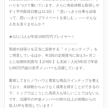
ハリをつけて働いています。さらに有給休暇も取得しや
すく平均取得日数は12.3日！『 思いっきり仕事を頑張
って、思いっきりプライベートを楽しむ 』――そんな
人生を送りませんか？
★3人に1人が年収1000万円プレイヤー！
…………………………………………………
実績や頑張りを正当に反映する『 インセンティブ 』を
ご用意しているほか、年2回の定期賞与に加え3ヶ月ご
とに短期特別賞与【 計6回 】も支給！入社5年目で年収
1,000万円超の若手メンバーも活躍しています。
蓄積してきたノウハウと豊富な商品ラインナップを整え
ており、未経験からムリなく成果を残すことができるの
で、トップではこうした高収入も珍しいことではないん
です。活躍中の中途メンバーの80％以上が前職からの
収入UPを実現しています！