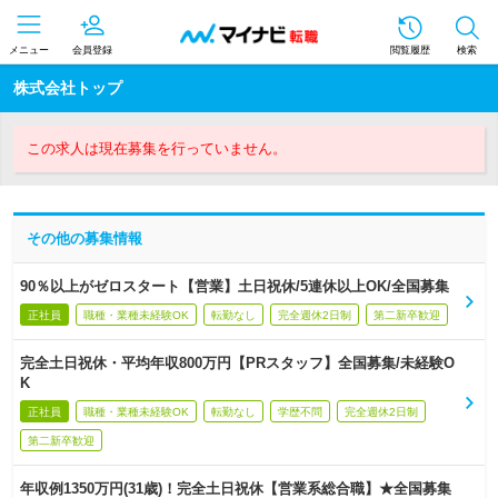
メニュー
会員登録
閲覧履歴
検索
株式会社トップ
この求人は現在募集を行っていません。
その他の募集情報
90％以上がゼロスタート【営業】土日祝休/5連休以上OK/全国募集
正社員
職種・業種未経験OK
転勤なし
完全週休2日制
第二新卒歓迎
完全土日祝休・平均年収800万円【PRスタッフ】全国募集/未経験O
K
正社員
職種・業種未経験OK
転勤なし
学歴不問
完全週休2日制
第二新卒歓迎
年収例1350万円(31歳)！完全土日祝休【営業系総合職】★全国募集