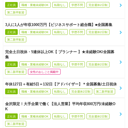
正社員
職種・業種未経験OK
転勤なし
学歴不問
完全週休2日制
第二新卒歓迎
3人に1人が年収1000万円【ビジネスサポート総合職】■全国募集
正社員
職種・業種未経験OK
転勤なし
学歴不問
完全週休2日制
第二新卒歓迎
完全土日祝休・5連休以上OK【 プランナー 】★未経験OK/全国募
集
正社員
職種・業種未経験OK
転勤なし
学歴不問
完全週休2日制
第二新卒歓迎
女性のおしごと掲載中
年休127日＋有給5日＝132日【アドバイザー】＊全国募集/土日祝休
正社員
職種・業種未経験OK
転勤なし
完全週休2日制
第二新卒歓迎
金沢限定！大手企業で働く【法人営業】平均年収800万円/未経験O
K
正社員
職種・業種未経験OK
転勤なし
学歴不問
完全週休2日制
第二新卒歓迎