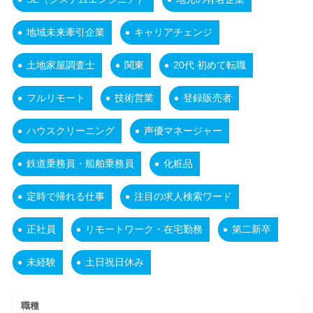
地域未来牽引企業
キャリアチェンジ
土地家屋調査士
関東
20代 初めて転職
フルリモート
技術営業
登録販売者
ハウスクリーニング
声優マネージャー
鉄道乗務員・船舶乗務員
化粧品
定時で帰れる仕事
注目の求人検索ワード
正社員
リモートワーク・在宅勤務
第二新卒
未経験
土日祝日休み
職種