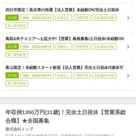
四日市限定！高水準の待遇【法人営業】未経験OK/完全土日祝休
正社員
職種・業種未経験OK
転勤なし
学歴不問
完全週休2日制
第二新卒歓迎
鳥取&米子エリアへも拡大中!【営業】島根募集/土日祝休/未経験OK
正社員
職種・業種未経験OK
転勤なし
学歴不問
完全週休2日制
第二新卒歓迎
富山限定！未経験スタート歓迎【法人営業】完全土日祝休/5連休可
正社員
職種・業種未経験OK
転勤なし
学歴不問
完全週休2日制
第二新卒歓迎
年収例1350万円(31歳)！完全土日祝休【営業系総
合職】★全国募集
株式会社トップ
[右肩上がりで拡大]★年休127日＋計画有給5日＝132日/福利厚生◎