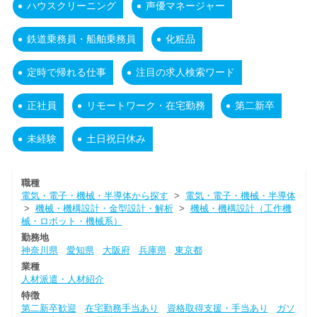
ハウスクリーニング
声優マネージャー
鉄道乗務員・船舶乗務員
化粧品
定時で帰れる仕事
注目の求人検索ワード
正社員
リモートワーク・在宅勤務
第二新卒
未経験
土日祝日休み
職種
電気・電子・機械・半導体から探す
>
電気・電子・機械・半導体
>
機械・機構設計・金型設計・解析
>
機械・機構設計（工作機
械・ロボット・機械系）
勤務地
神奈川県
愛知県
大阪府
兵庫県
東京都
業種
人材派遣・人材紹介
特徴
第二新卒歓迎
在宅勤務手当あり
資格取得支援・手当あり
ガソ