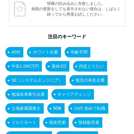
情報の読み込みに失敗しました。
画面の更新をしても表示されない場合は、しばらく
経ってから再度お試しください。
注目のキーワード
40代
ホワイト企業
年齢不問
年収1,000万円
週休3日
内定とりたい
SE（システムエンジニア）
地元の有名企業
地域未来牽引企業
キャリアチェンジ
土地家屋調査士
関東
20代 初めて転職
フルリモート
技術営業
登録販売者