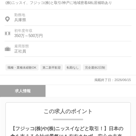
(株)ニッスイ、フジッコ(株)と取引/神戸に地域密着&転居補助あり
勤務地
兵庫県
初年度年収
350万～500万円
雇用形態
正社員
職種・業種未経験OK
第二新卒歓迎
転勤なし
完全週休2日制
掲載終了日：2026/06/15
求人情報
この求人のポイント
【フジッコ(株)や(株)ニッスイなどと取引！】日本の