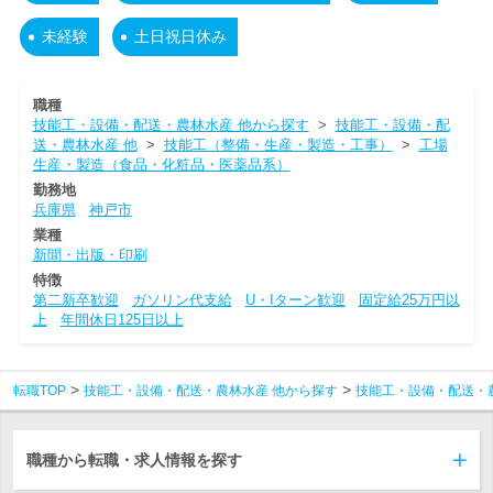
未経験
土日祝日休み
職種
技能工・設備・配送・農林水産 他から探す
>
技能工・設備・配
送・農林水産 他
>
技能工（整備・生産・製造・工事）
>
工場
生産・製造（食品・化粧品・医薬品系）
勤務地
兵庫県
神戸市
業種
新聞・出版・印刷
特徴
第二新卒歓迎
ガソリン代支給
U・Iターン歓迎
固定給25万円以
上
年間休日125日以上
転職TOP
技能工・設備・配送・農林水産 他から探す
技能工・設備・配送・
職種から転職・求人情報を探す