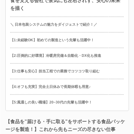
食を支える会社で景気にも左右されず、安心の未来
を描く
＼ 日本包装システムの魅力をダイジェストで紹介！／
【1:未経験OK】初めての製造という先輩も活躍中！
【2:圧倒的に好環境】冷暖房完備＆自動化・DX化も推進
【3:仕事も安心】担当工程での業務でコツコツ取り組む
【4:オフも充実】完全土日休みで長期休暇も用意♪
【5:風通しの良い職場】20~30代の先輩も活躍中！
【食品を”届ける・手に取る”をサポートする食品パッケ
ージを製造！】これから先もニーズの尽きない仕事