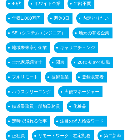
40代
ホワイト企業
年齢不問
年収1,000万円
週休3日
内定とりたい
SE（システムエンジニア）
地元の有名企業
地域未来牽引企業
キャリアチェンジ
土地家屋調査士
関東
20代 初めて転職
フルリモート
技術営業
登録販売者
ハウスクリーニング
声優マネージャー
鉄道乗務員・船舶乗務員
化粧品
定時で帰れる仕事
注目の求人検索ワード
正社員
リモートワーク・在宅勤務
第二新卒