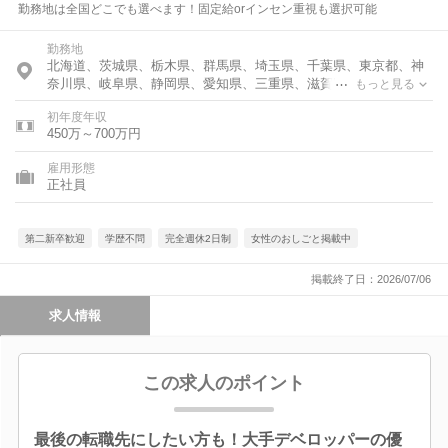
勤務地は全国どこでも選べます！固定給orインセン重視も選択可能
勤務地
北海道、茨城県、栃木県、群馬県、埼玉県、千葉県、東京都、神
奈川県、岐阜県、静岡県、愛知県、三重県、滋賀県、京都府、大
もっと見る
阪府、兵庫県、奈良県、和歌山県、福岡県、長崎県、大分県、宮
初年度年収
崎県、鹿児島県、沖縄県
450万～700万円
雇用形態
正社員
第二新卒歓迎
学歴不問
完全週休2日制
女性のおしごと掲載中
掲載終了日：2026/07/06
求人情報
この求人のポイント
最後の転職先にしたい方も！大手デベロッパーの優