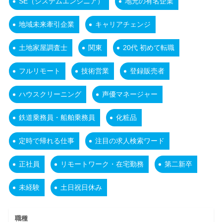
SE（システムエンジニア）
地元の有名企業
地域未来牽引企業
キャリアチェンジ
土地家屋調査士
関東
20代 初めて転職
フルリモート
技術営業
登録販売者
ハウスクリーニング
声優マネージャー
鉄道乗務員・船舶乗務員
化粧品
定時で帰れる仕事
注目の求人検索ワード
正社員
リモートワーク・在宅勤務
第二新卒
未経験
土日祝日休み
職種