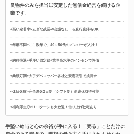
良物件のみを担当◎安定した無借金経営を続ける企
業です。
<高い定着率>ムダな残業や会議なし！＆直行直帰もOK
<年齢不問>ここ数年で、40～50代のメンバーが入社！
<納得待遇>手厚い固定給+業界高水準のインセンで評価
<業績好調>大手デベロッパー各社と安定取引で成長☆
<休日休暇>完全週休2日制（シフト制）※連休取得可能
<福利厚生◎>U・Iターンも大歓迎！借り上げ社宅あり
手堅い給与と心の余裕が手に入る！「売る」ことだけに