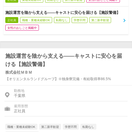
施設運営を陰から支える――キャストに安心を届ける【施設警備】
正社員
職種・業種未経験OK
転勤なし
学歴不問
第二新卒歓迎
女性のおしごと掲載中
施設運営を陰から支える――キャストに安心を届
ける【施設警備】
株式会社ＭＢＭ
【オリエンタルランドグループ】※独身寮完備・有給取得率86.5%
勤務地
千葉県
雇用形態
正社員
職種・業種未経験OK
第二新卒歓迎
学歴不問
転勤なし