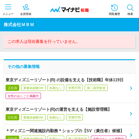
メニュー
会員登録
閲覧履歴
検索
株式会社ＭＢＭ
この求人は現在募集を行っていません。
その他の募集情報
東京ディズニーリゾート(R) の設備を支える【技術職】年休119日
正社員
業種未経験OK
転勤なし
学歴不問
第二新卒歓迎
女性のおしごと掲載中
東京ディズニーリゾート(R)の運営を支える【施設管理職】
正社員
業種未経験OK
転勤なし
学歴不問
＊ディズニー関連施設内勤務＊ショップの【SV（責任者）候補】
正社員
業種未経験OK
転勤なし
第二新卒歓迎
女性のおしごと掲載中