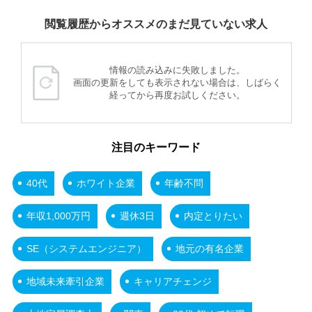
閲覧履歴からオススメのまだ見ていない求人
情報の読み込みに失敗しました。
画面の更新をしても表示されない場合は、しばらく
経ってから再度お試しください。
注目のキーワード
40代
ホワイト企業
年齢不問
年収1,000万円
週休3日
内定とりたい
SE（システムエンジニア）
地元の有名企業
地域未来牽引企業
キャリアチェンジ