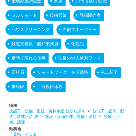
土地家屋調査士
関東
20代 初めて転職
フルリモート
技術営業
登録販売者
ハウスクリーニング
声優マネージャー
鉄道乗務員・船舶乗務員
化粧品
定時で帰れる仕事
注目の求人検索ワード
正社員
リモートワーク・在宅勤務
第二新卒
未経験
土日祝日休み
職種
技能工・設備・配送・農林水産 他から探す
>
技能工・設備・配
送・農林水産 他
>
施設・設備管理・警備・清掃
>
警備・守
衛・清掃
勤務地
千葉県
浦安市