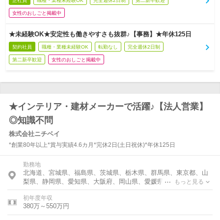
正社員
職種・業種未経験OK
完全週休2日制
第二新卒歓迎
女性のおしごと掲載中
★未経験OK★安定性も働きやすさも抜群♪【事務】★年休125日
契約社員
職種・業種未経験OK
転勤なし
完全週休2日制
第二新卒歓迎
女性のおしごと掲載中
★インテリア・建材メーカーで活躍♪【法人営業】
◎知識不問
株式会社ニチベイ
*創業80年以上*賞与実績4.6カ月*完休2日(土日祝休)*年休125日
勤務地
北海道、宮城県、福島県、茨城県、栃木県、群馬県、東京都、山
梨県、静岡県、愛知県、大阪府、岡山県、愛媛県、福岡県、熊本
もっと見る
県
初年度年収
380万～550万円