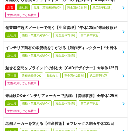
新着
正社員
職種・業種未経験OK
完全週休2日制
第二新卒歓迎
女性のおしごと掲載中
創業80年超のメーカーで働く【生産管理】*年休125日*未経験歓迎
正社員
職種・業種未経験OK
完全週休2日制
第二新卒歓迎
インテリア商材の販促物を手がける【制作ディレクター】*土日休
正社員
職種・業種未経験OK
完全週休2日制
魅せる空間をブラインドで創る★【CADデザイナー】★年休125日
正社員
業種未経験OK
転勤なし
完全週休2日制
第二新卒歓迎
女性のおしごと掲載中
未経験OK★インテリアメーカーで活躍♪【管理事務】★年休125日
正社員
職種・業種未経験OK
完全週休2日制
第二新卒歓迎
女性のおしごと掲載中
老舗メーカーを支える【生産技術】★フレックス制★年休125日