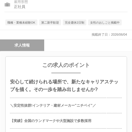
雇用形態
正社員
職種・業種未経験OK
第二新卒歓迎
完全週休2日制
女性のおしごと掲載中
掲載終了日：2026/06/04
求人情報
この求人のポイント
安心して続けられる場所で、新たなキャリアステッ
プを描く。その一歩を踏み出しませんか?
＼安定性抜群!インテリア・建材メーカー"ニチベイ"／
【実績】全国のランドマークや大型施設で多数採用