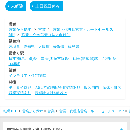
未経験
土日祝日休み
職種
営業から探す
>
営業
>
営業・代理店営業・ルートセールス・
MR
>
営業・企画営業（法人向け）
勤務地
宮城県
愛知県
大阪府
愛媛県
福島県
最寄り駅
日本橋(東京都)駅
白石(函館本線)駅
山王(愛知県)駅
寺地町駅
岡崎駅
業種
インテリア・住宅関連
特徴
第二新卒歓迎
20代の管理職登用実績あり
服装自由
産休・育休
取得実績あり
未経験入社5割以上
転職TOP
営業から探す
営業
営業・代理店営業・ルートセールス・MR
職種から転職・求人情報を探す