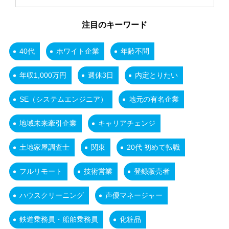
注目のキーワード
40代
ホワイト企業
年齢不問
年収1,000万円
週休3日
内定とりたい
SE（システムエンジニア）
地元の有名企業
地域未来牽引企業
キャリアチェンジ
土地家屋調査士
関東
20代 初めて転職
フルリモート
技術営業
登録販売者
ハウスクリーニング
声優マネージャー
鉄道乗務員・船舶乗務員
化粧品