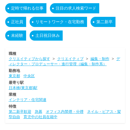
定時で帰れる仕事
注目の求人検索ワード
正社員
リモートワーク・在宅勤務
第二新卒
未経験
土日祝日休み
職種
クリエイティブから探す
>
クリエイティブ
>
編集・制作
>
デ
ィレクター・プロデューサー・進行管理（編集・制作系）
勤務地
東京都
中央区
最寄り駅
日本橋(東京都)駅
業種
インテリア・住宅関連
特徴
第二新卒歓迎
急募
オフィス内禁煙・分煙
ネイル・ピアス・髪
型自由
育児中の社員在籍中