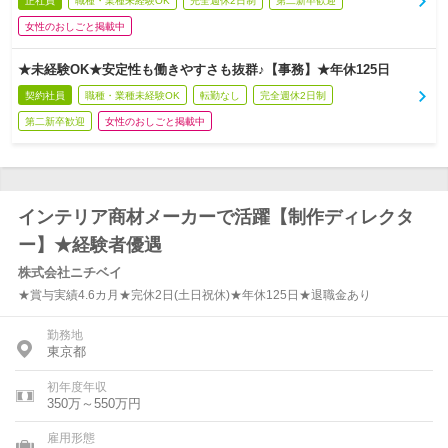
正社員
職種・業種未経験OK
完全週休2日制
第二新卒歓迎
女性のおしごと掲載中
★未経験OK★安定性も働きやすさも抜群♪【事務】★年休125日
契約社員
職種・業種未経験OK
転勤なし
完全週休2日制
第二新卒歓迎
女性のおしごと掲載中
インテリア商材メーカーで活躍【制作ディレクタ
ー】★経験者優遇
株式会社ニチベイ
★賞与実績4.6カ月★完休2日(土日祝休)★年休125日★退職金あり
勤務地
東京都
初年度年収
350万～550万円
雇用形態