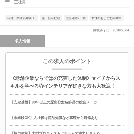
正社員
職種・業種未経験OK
第二新卒歓迎
完全週休2日制
女性のおしごと掲載中
掲載終了日：2026/06/04
求人情報
この求人のポイント
《老舗企業ならではの充実した体制》★イチからス
キルを学べる◎インテリアが好きな方も大歓迎！
【安定基盤】80年以上の歴史◎窓装飾品の総合メーカー
【未経験OK】入社後は商品知識など基礎から研修あり
【協力体制】大型プロジェクトはチームで協力し合える