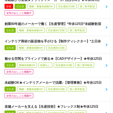
新着
正社員
職種・業種未経験OK
完全週休2日制
第二新卒歓迎
女性のおしごと掲載中
創業80年超のメーカーで働く【生産管理】*年休125日*未経験歓迎
正社員
職種・業種未経験OK
完全週休2日制
第二新卒歓迎
インテリア商材の販促物を手がける【制作ディレクター】*土日休
正社員
職種・業種未経験OK
完全週休2日制
魅せる空間をブラインドで創る★【CADデザイナー】★年休125日
正社員
業種未経験OK
転勤なし
完全週休2日制
第二新卒歓迎
女性のおしごと掲載中
未経験OK★インテリアメーカーで活躍♪【管理事務】★年休125日
正社員
職種・業種未経験OK
完全週休2日制
第二新卒歓迎
女性のおしごと掲載中
老舗メーカーを支える【生産技術】★フレックス制★年休125日