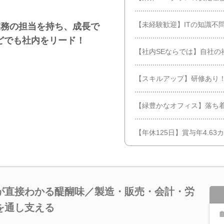
【未経験歓迎】ITの知識不
業務の担当を持ち、成長で
などでも社内をリード！
【社内SEならでは】自社の
【スキルアップ】研修あり！
【緑豊かなオフィス】落ち
【年休125日】賞与年4.63
が直接わかる醍醐味／製造・販売・会計・労
を通し支える