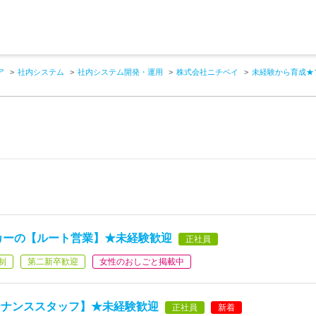
ア
社内システム
社内システム開発・運用
株式会社ニチベイ
未経験から育成★
ーカーの【ルート営業】★未経験歓迎
正社員
制
第二新卒歓迎
女性のおしごと掲載中
テナンススタッフ】★未経験歓迎
正社員
新着