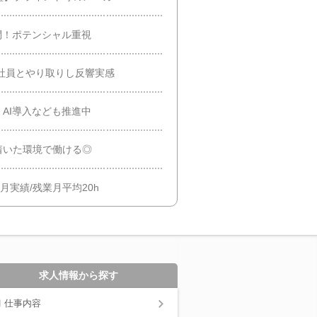
問！ポテンシャル重視
社員とやり取りし反響実感
AI導入なども推進中
着いた環境で働ける◎
カ月実績/残業月平均20h
求人情報から探す
仕事内容