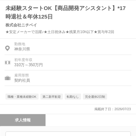
未経験スタートOK【商品開発アシスタント】*17
時退社＆年休125日
株式会社ニチベイ
★安定メーカーで活躍♪★土日祝休み★残業月10h以下★賞与年2回
勤務地
神奈川県
初年度年収
310万～350万円
雇用形態
契約社員
職種・業種未経験OK
第二新卒歓迎
転勤なし
完全週休2日制
掲載終了日：2026/07/23
求人情報