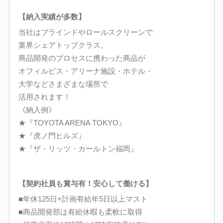
【納入実績が多数】
当社はブラインドやロールスクリーンで
業界シェアトップクラス。
商品開発のプロセスに携わった商品が
オフィルビス・アリーナ施設・ホテル・
大学などさまざまな場所で
活用されます！
《納入例》
★『TOYOTA ARENA TOKYO』
★『虎ノ門ヒルズ』
★『ザ・リッツ・カールトン福岡』
【契約社員も賞与有！安心して働ける】
■年休125日+計画有給年5日以上マスト
■商品開発部は有給休暇も柔軟に取得