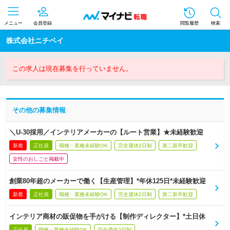
メニュー
会員登録
閲覧履歴
検索
株式会社ニチベイ
この求人は現在募集を行っていません。
その他の募集情報
＼U-30採用／インテリアメーカーの【ルート営業】★未経験歓迎
新着
正社員
職種・業種未経験OK
完全週休2日制
第二新卒歓迎
女性のおしごと掲載中
創業80年超のメーカーで働く【生産管理】*年休125日*未経験歓迎
新着
正社員
職種・業種未経験OK
完全週休2日制
第二新卒歓迎
インテリア商材の販促物を手がける【制作ディレクター】*土日休
正社員
職種・業種未経験OK
完全週休2日制