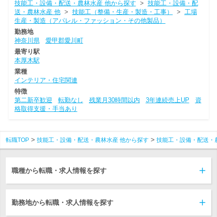
技能工・設備・配送・農林水産 他から探す
>
技能工・設備・配
送・農林水産 他
>
技能工（整備・生産・製造・工事）
>
工場
生産・製造（アパレル・ファッション・その他製品）
勤務地
神奈川県
愛甲郡愛川町
最寄り駅
本厚木駅
業種
インテリア・住宅関連
特徴
第二新卒歓迎
転勤なし
残業月30時間以内
3年連続売上UP
資
格取得支援・手当あり
転職TOP
技能工・設備・配送・農林水産 他から探す
技能工・設備・配送・
職種から転職・求人情報を探す
勤務地から転職・求人情報を探す