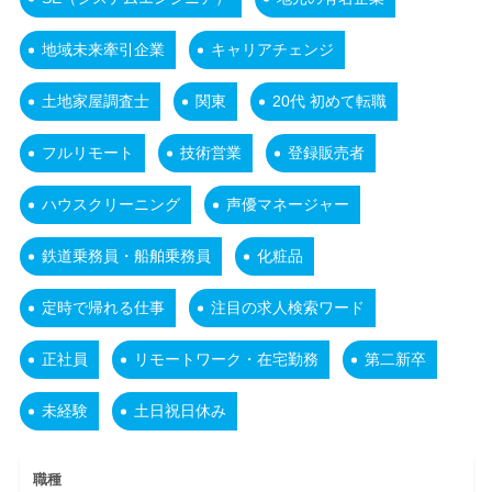
地域未来牽引企業
キャリアチェンジ
土地家屋調査士
関東
20代 初めて転職
フルリモート
技術営業
登録販売者
ハウスクリーニング
声優マネージャー
鉄道乗務員・船舶乗務員
化粧品
定時で帰れる仕事
注目の求人検索ワード
正社員
リモートワーク・在宅勤務
第二新卒
未経験
土日祝日休み
職種