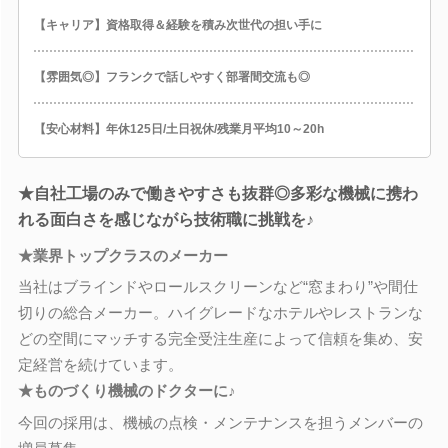
【キャリア】資格取得＆経験を積み次世代の担い手に
【雰囲気◎】フランクで話しやすく部署間交流も◎
【安心材料】年休125日/土日祝休/残業月平均10～20h
★自社工場のみで働きやすさも抜群◎多彩な機械に携わ
れる面白さを感じながら技術職に挑戦を♪
★業界トップクラスのメーカー
当社はブラインドやロールスクリーンなど“窓まわり”や間仕
切りの総合メーカー。ハイグレードなホテルやレストランな
どの空間にマッチする完全受注生産によって信頼を集め、安
定経営を続けています。
★ものづくり機械のドクターに♪
今回の採用は、機械の点検・メンテナンスを担うメンバーの