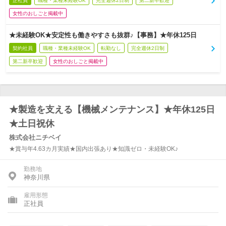
正社員
職種・業種未経験OK
完全週休2日制
第二新卒歓迎
女性のおしごと掲載中
★未経験OK★安定性も働きやすさも抜群♪【事務】★年休125日
契約社員
職種・業種未経験OK
転勤なし
完全週休2日制
第二新卒歓迎
女性のおしごと掲載中
★製造を支える【機械メンテナンス】★年休125日
★土日祝休
株式会社ニチベイ
★賞与年4.63カ月実績★国内出張あり★知識ゼロ・未経験OK♪
勤務地
神奈川県
雇用形態
正社員