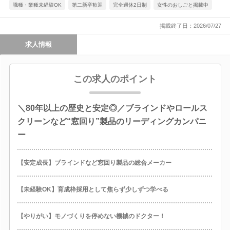
職種・業種未経験OK
第二新卒歓迎
完全週休2日制
女性のおしごと掲載中
掲載終了日：2026/07/27
求人情報
この求人のポイント
＼80年以上の歴史と安定◎／ブラインドやロールス
クリーンなど“窓回り”製品のリーディングカンパニ
ー
【安定成長】ブラインドなど窓回り製品の総合メーカー
【未経験OK】育成枠採用として焦らず少しずつ学べる
【やりがい】モノづくりを停めない機械のドクター！