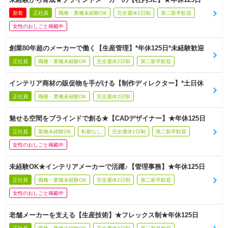
新着
正社員
職種・業種未経験OK
完全週休2日制
第二新卒歓迎
女性のおしごと掲載中
創業80年超のメーカーで働く【生産管理】*年休125日*未経験歓迎
正社員
職種・業種未経験OK
完全週休2日制
第二新卒歓迎
インテリア商材の販促物を手がける【制作ディレクター】*土日休
正社員
職種・業種未経験OK
完全週休2日制
魅せる空間をブラインドで創る★【CADデザイナー】★年休125日
正社員
業種未経験OK
転勤なし
完全週休2日制
第二新卒歓迎
女性のおしごと掲載中
未経験OK★インテリアメーカーで活躍♪【管理事務】★年休125日
正社員
職種・業種未経験OK
完全週休2日制
第二新卒歓迎
女性のおしごと掲載中
老舗メーカーを支える【生産技術】★フレックス制★年休125日