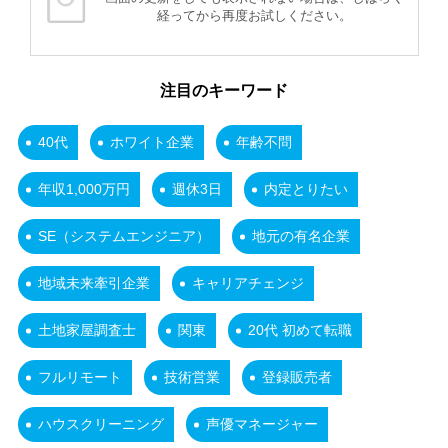
経ってから再度お試しください。
注目のキーワード
40代
ホワイト企業
年齢不問
年収1,000万円
週休3日
内定とりたい
SE（システムエンジニア）
地元の有名企業
地域未来牽引企業
キャリアチェンジ
土地家屋調査士
関東
20代 初めて転職
フルリモート
技術営業
登録販売者
ハウスクリーニング
声優マネージャー