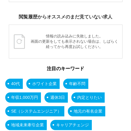
閲覧履歴からオススメのまだ見ていない求人
情報の読み込みに失敗しました。
画面の更新をしても表示されない場合は、しばらく
経ってから再度お試しください。
注目のキーワード
40代
ホワイト企業
年齢不問
年収1,000万円
週休3日
内定とりたい
SE（システムエンジニア）
地元の有名企業
地域未来牽引企業
キャリアチェンジ