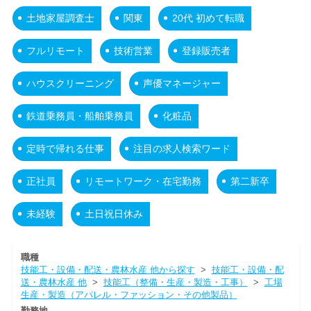
土地家屋調査士
関東
20代 初めて転職
フルリモート
技術営業
登録販売者
ハウスクリーニング
声優マネージャー
鉄道乗務員・船舶乗務員
化粧品
定時で帰れる仕事
注目の求人検索ワード
正社員
リモートワーク・在宅勤務
第二新卒
未経験
土日祝日休み
職種
技能工・設備・配送・農林水産 他から探す
>
技能工・設備・配
送・農林水産 他
>
技能工（整備・生産・製造・工事）
>
工場
生産・製造（アパレル・ファッション・その他製品）
勤務地