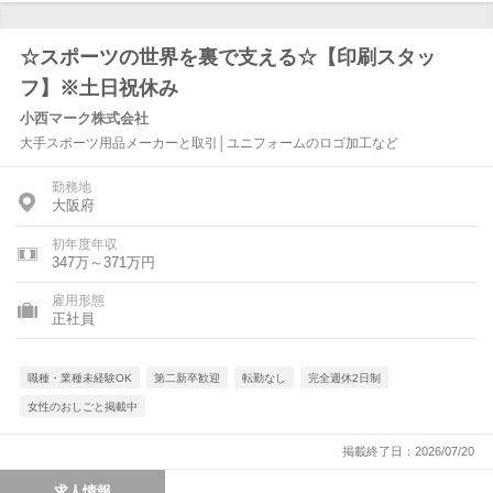
☆スポーツの世界を裏で支える☆【印刷スタッ
フ】※土日祝休み
小西マーク株式会社
大手スポーツ用品メーカーと取引│ユニフォームのロゴ加工など
勤務地
大阪府
初年度年収
347万～371万円
雇用形態
正社員
職種・業種未経験OK
第二新卒歓迎
転勤なし
完全週休2日制
女性のおしごと掲載中
掲載終了日：2026/07/20
求人情報