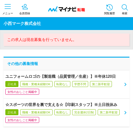
メニュー
会員登録
閲覧履歴
検索
小西マーク株式会社
この求人は現在募集を行っていません。
その他の募集情報
ユニフォームロゴの【製造職（品質管理／生産）】※年休120日
正社員
職種・業種未経験OK
転勤なし
学歴不問
第二新卒歓迎
女性のおしごと掲載中
☆スポーツの世界を裏で支える☆【印刷スタッフ】※土日祝休み
正社員
職種・業種未経験OK
転勤なし
完全週休2日制
第二新卒歓迎
女性のおしごと掲載中