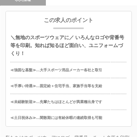
この求人のポイント
＼無地のスポーツウェアに／ いろんなロゴや背番号
等を印刷。知れば知るほど面白い、ユニフォームづ
くり！
≪強固な基盤≫…大手スポーツ用品メーカー各社と取引
≪手厚い待遇≫…固定給＋住宅手当、家族手当等を支給
≪未経験歓迎≫…先輩たちはほとんどが異業種出身です
≪土日祝休み≫…閑散期には有給休暇の連続取得も可能