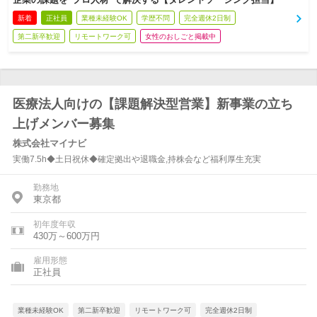
新着
正社員
業種未経験OK
学歴不問
完全週休2日制
第二新卒歓迎
リモートワーク可
女性のおしごと掲載中
医療法人向けの【課題解決型営業】新事業の立ち
上げメンバー募集
株式会社マイナビ
実働7.5h◆土日祝休◆確定拠出や退職金,持株会など福利厚生充実
勤務地
東京都
初年度年収
430万～600万円
雇用形態
正社員
業種未経験OK
第二新卒歓迎
リモートワーク可
完全週休2日制