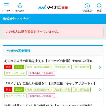
メニュー
会員登録
閲覧履歴
検索
株式会社マイナビ
この求人は現在募集を行っていません。
その他の募集情報
あらゆる人生の岐路を支える【マイナビの営業】★年休128日★
新着
正社員
職種・業種未経験OK
完全週休2日制
第二新卒歓迎
リモートワーク可
女性のおしごと掲載中
『マイナビ』に新しい価値を！【大学広報（キャリアサポート）】
新着
正社員
職種・業種未経験OK
完全週休2日制
第二新卒歓迎
リモートワーク可
女性のおしごと掲載中
企業の課題を"プロ人材"で解決する【タレントソーシング担当】