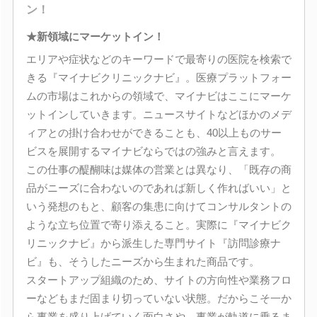
ン！
★新領域にマーケットイン！
エリアや症状などのキーワードで最寄りの医院を検索で
きる『マイナビクリニックナビ』。医療プラットフォー
ムの市場はこれからの領域で、マイナビはここにマーケ
ットインしていきます。ニュースサイトなどほかのメデ
ィアとの掛け合わせができることも、40以上ものサー
ビスを展開するマイナビならではの強みと言えます。
この仕事の醍醐味は媒体の営業とは異なり、「既存の商
品がニーズに合わないのであれば新しく作ればいい」と
いう発想のもと、顧客の集患に向けてコンサルタントの
ような立ち位置で寄り添えること。実際に『マイナビク
リニックナビ』から派生した専門サイト『訪問診療ナ
ビ』も、そうしたニーズから生まれた商品です。
スタートアップ組織のため、サイトの方向性や業務フロ
ーなどもまだ固まり切っていない状態。だからこそ一か
ら事業を盛り上げていく面白さや、事業が軌道に乗るま