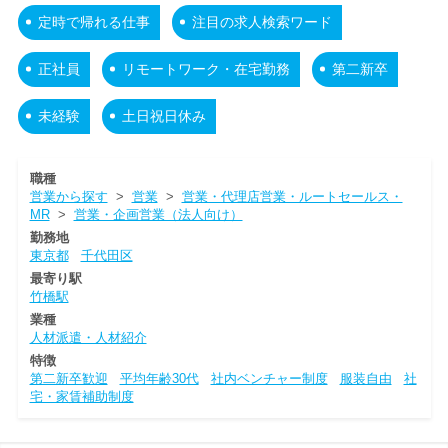
定時で帰れる仕事
注目の求人検索ワード
正社員
リモートワーク・在宅勤務
第二新卒
未経験
土日祝日休み
職種
営業から探す
>
営業
>
営業・代理店営業・ルートセールス・
MR
>
営業・企画営業（法人向け）
勤務地
東京都
千代田区
最寄り駅
竹橋駅
業種
人材派遣・人材紹介
特徴
第二新卒歓迎
平均年齢30代
社内ベンチャー制度
服装自由
社
宅・家賃補助制度