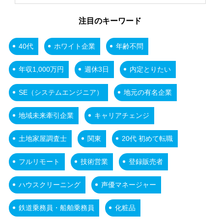
注目のキーワード
40代
ホワイト企業
年齢不問
年収1,000万円
週休3日
内定とりたい
SE（システムエンジニア）
地元の有名企業
地域未来牽引企業
キャリアチェンジ
土地家屋調査士
関東
20代 初めて転職
フルリモート
技術営業
登録販売者
ハウスクリーニング
声優マネージャー
鉄道乗務員・船舶乗務員
化粧品