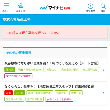
メニュー
会員登録
閲覧履歴
検索
株式会社新生工務
この求人は現在募集を行っていません。
その他の募集情報
既存顧客に寄り添い信頼を築く！街づくりを支える【ルート営業】
正社員
職種・業種未経験OK
転勤なし
完全週休2日制
第二新卒歓迎
女性のおしごと掲載中
なくならない仕事を！【地盤改良工事スタッフ】◎未経験歓迎
新着
正社員
職種・業種未経験OK
転勤なし
学歴不問
完全週休2日制
第二新卒歓迎
女性のおしごと掲載中