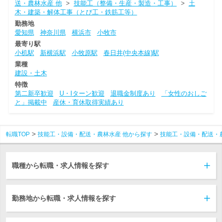
送・農林水産 他
>
技能工（整備・生産・製造・工事）
>
土
木・建築・解体工事（とび工・鉄筋工等）
勤務地
愛知県
神奈川県
横浜市
小牧市
最寄り駅
小机駅
新横浜駅
小牧原駅
春日井(中央本線)駅
業種
建設・土木
特徴
第二新卒歓迎
U・Iターン歓迎
退職金制度あり
「女性のおしご
と」掲載中
産休・育休取得実績あり
転職TOP
技能工・設備・配送・農林水産 他から探す
技能工・設備・配送・
職種から転職・求人情報を探す
勤務地から転職・求人情報を探す