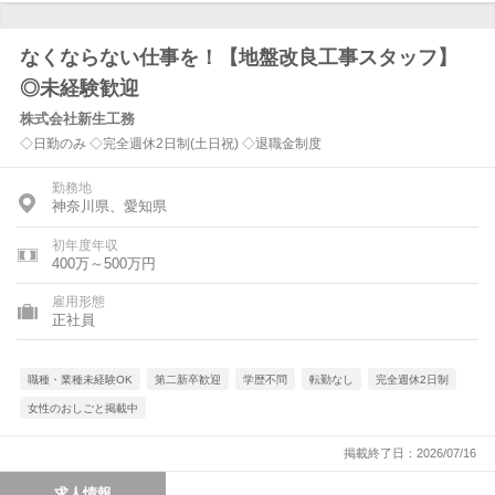
なくならない仕事を！【地盤改良工事スタッフ】
◎未経験歓迎
株式会社新生工務
◇日勤のみ ◇完全週休2日制(土日祝) ◇退職金制度
勤務地
神奈川県、愛知県
初年度年収
400万～500万円
雇用形態
正社員
職種・業種未経験OK
第二新卒歓迎
学歴不問
転勤なし
完全週休2日制
女性のおしごと掲載中
掲載終了日：2026/07/16
求人情報