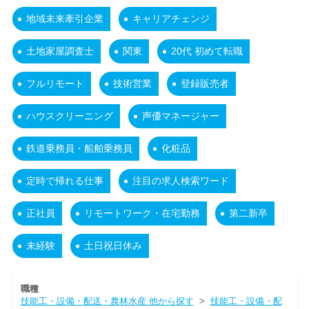
地域未来牽引企業
キャリアチェンジ
土地家屋調査士
関東
20代 初めて転職
フルリモート
技術営業
登録販売者
ハウスクリーニング
声優マネージャー
鉄道乗務員・船舶乗務員
化粧品
定時で帰れる仕事
注目の求人検索ワード
正社員
リモートワーク・在宅勤務
第二新卒
未経験
土日祝日休み
職種
技能工・設備・配送・農林水産 他から探す
>
技能工・設備・配