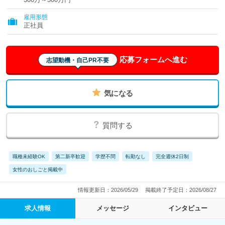
雇用形態
正社員
応募フォームへ進む
志望動機・自己PR不要
気になる
質問する
職種未経験OK
第二新卒歓迎
学歴不問
転勤なし
完全週休2日制
女性のおしごと掲載中
情報更新日：2026/05/29
掲載終了予定日：2026/08/27
求人情報
メッセージ
インタビュー