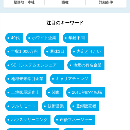
勤務地・本社
職種
詳細条件
注目のキーワード
40代
ホワイト企業
年齢不問
年収1,000万円
週休3日
内定とりたい
SE（システムエンジニア）
地元の有名企業
地域未来牽引企業
キャリアチェンジ
土地家屋調査士
関東
20代 初めて転職
フルリモート
技術営業
登録販売者
ハウスクリーニング
声優マネージャー