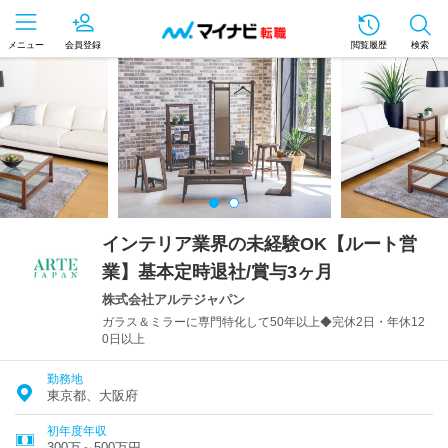
メニュー
会員登録
閲覧履歴
検索
インテリア業界の未経験OK【ルート営
業】基本定時退社/賞与3ヶ月
株式会社アルテジャパン
ガラス＆ミラーに専門特化して50年以上◆完休2日・年休12
0日以上
勤務地
東京都、大阪府
初年度年収
300万～500万円