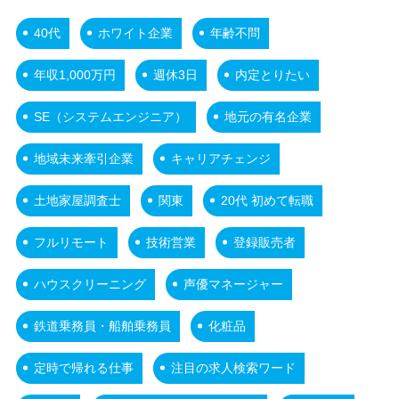
40代
ホワイト企業
年齢不問
年収1,000万円
週休3日
内定とりたい
SE（システムエンジニア）
地元の有名企業
地域未来牽引企業
キャリアチェンジ
土地家屋調査士
関東
20代 初めて転職
フルリモート
技術営業
登録販売者
ハウスクリーニング
声優マネージャー
鉄道乗務員・船舶乗務員
化粧品
定時で帰れる仕事
注目の求人検索ワード