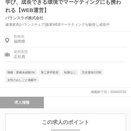
学び、成長できる環境でマーケティングにも携わ
れる【WEB運営】
バランスラボ株式会社
健康家具[バランスチェア]最新WEBマーケティングを駆使し成長中
勤務地
福岡県
雇用形態
正社員
職種・業種未経験OK
第二新卒歓迎
転勤なし
完全週休2日制
女性のおしごと掲載中
掲載終了日：2026/07/16
求人情報
この求人のポイント