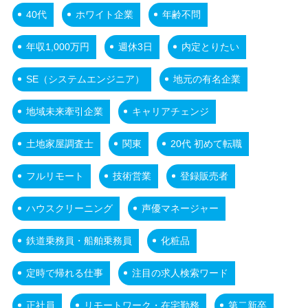
40代
ホワイト企業
年齢不問
年収1,000万円
週休3日
内定とりたい
SE（システムエンジニア）
地元の有名企業
地域未来牽引企業
キャリアチェンジ
土地家屋調査士
関東
20代 初めて転職
フルリモート
技術営業
登録販売者
ハウスクリーニング
声優マネージャー
鉄道乗務員・船舶乗務員
化粧品
定時で帰れる仕事
注目の求人検索ワード
正社員
リモートワーク・在宅勤務
第二新卒