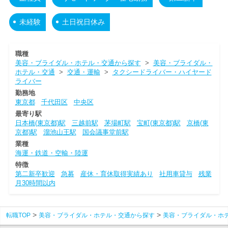
未経験
土日祝日休み
職種
美容・ブライダル・ホテル・交通から探す
>
美容・ブライダル・
ホテル・交通
>
交通・運輸
>
タクシードライバー・ハイヤード
ライバー
勤務地
東京都
千代田区
中央区
最寄り駅
日本橋(東京都)駅
三越前駅
茅場町駅
宝町(東京都)駅
京橋(東
京都)駅
溜池山王駅
国会議事堂前駅
業種
海運・鉄道・空輸・陸運
特徴
第二新卒歓迎
急募
産休・育休取得実績あり
社用車貸与
残業
月30時間以内
転職TOP
美容・ブライダル・ホテル・交通から探す
美容・ブライダル・ホ