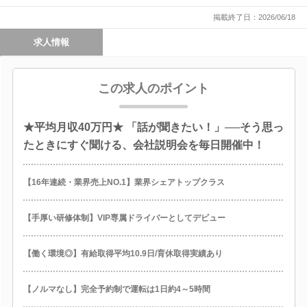
掲載終了日：2026/06/18
求人情報
この求人のポイント
★平均月収40万円★ 「話が聞きたい！」──そう思っ
たときにすぐ聞ける、会社説明会を毎日開催中！
【16年連続・業界売上NO.1】業界シェアトップクラス
【手厚い研修体制】VIP専属ドライバーとしてデビュー
【働く環境◎】有給取得平均10.9日/育休取得実績あり
【ノルマなし】完全予約制で運転は1日約4～5時間