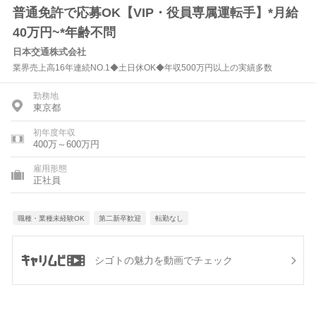
普通免許で応募OK【VIP・役員専属運転手】*月給
40万円~*年齢不問
日本交通株式会社
業界売上高16年連続NO.1◆土日休OK◆年収500万円以上の実績多数
勤務地
東京都
初年度年収
400万～600万円
雇用形態
正社員
職種・業種未経験OK
第二新卒歓迎
転勤なし
シゴトの魅力を動画でチェック