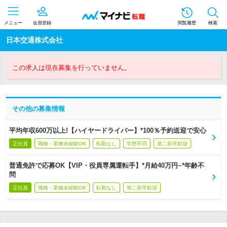
メニュー
会員登録
閲覧履歴
検索
日本交通株式会社
この求人は現在募集を行っていません。
その他の募集情報
平均年収600万以上!【ハイヤードライバー】*100％予約送迎で安心
正社員
職種・業種未経験OK
転勤なし
学歴不問
第二新卒歓迎
普通免許で応募OK【VIP・役員専属運転手】*月給40万円~*年齢不
問
正社員
職種・業種未経験OK
転勤なし
第二新卒歓迎