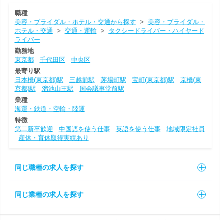
職種
美容・ブライダル・ホテル・交通から探す
>
美容・ブライダル・
ホテル・交通
>
交通・運輸
>
タクシードライバー・ハイヤード
ライバー
勤務地
東京都
千代田区
中央区
最寄り駅
日本橋(東京都)駅
三越前駅
茅場町駅
宝町(東京都)駅
京橋(東
京都)駅
溜池山王駅
国会議事堂前駅
業種
海運・鉄道・空輸・陸運
特徴
第二新卒歓迎
中国語を使う仕事
英語を使う仕事
地域限定社員
産休・育休取得実績あり
同じ職種の求人を探す
同じ業種の求人を探す