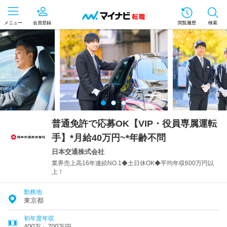
メニュー
会員登録
閲覧履歴
検索
普通免許で応募OK【VIP・役員専属運転
手】*月給40万円~*年齢不問
日本交通株式会社
業界売上高16年連続NO.1◆土日休OK◆平均年収600万円以
上！
勤務地
東京都
初年度年収
400万～700万円