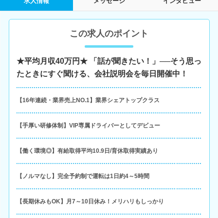
求人情報
メッセージ
インタビュー
この求人のポイント
★平均月収40万円★ 「話が聞きたい！」──そう思っ
たときにすぐ聞ける、会社説明会を毎日開催中！
【16年連続・業界売上NO.1】業界シェアトップクラス
【手厚い研修体制】VIP専属ドライバーとしてデビュー
【働く環境◎】有給取得平均10.9日/育休取得実績あり
【ノルマなし】完全予約制で運転は1日約4～5時間
【長期休みもOK】月7～10日休み！メリハリもしっかり