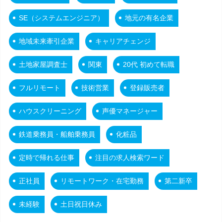
SE（システムエンジニア）
地元の有名企業
地域未来牽引企業
キャリアチェンジ
土地家屋調査士
関東
20代 初めて転職
フルリモート
技術営業
登録販売者
ハウスクリーニング
声優マネージャー
鉄道乗務員・船舶乗務員
化粧品
定時で帰れる仕事
注目の求人検索ワード
正社員
リモートワーク・在宅勤務
第二新卒
未経験
土日祝日休み