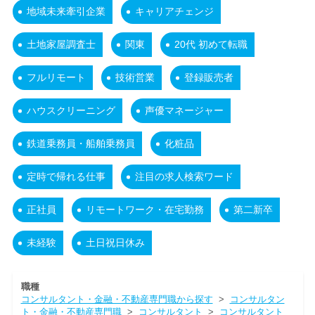
地域未来牽引企業
キャリアチェンジ
土地家屋調査士
関東
20代 初めて転職
フルリモート
技術営業
登録販売者
ハウスクリーニング
声優マネージャー
鉄道乗務員・船舶乗務員
化粧品
定時で帰れる仕事
注目の求人検索ワード
正社員
リモートワーク・在宅勤務
第二新卒
未経験
土日祝日休み
職種
コンサルタント・金融・不動産専門職から探す
>
コンサルタン
ト・金融・不動産専門職
>
コンサルタント
>
コンサルタント