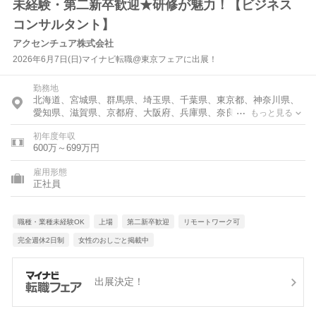
未経験・第二新卒歓迎★研修が魅力！【ビジネス
コンサルタント】
アクセンチュア株式会社
2026年6月7日(日)マイナビ転職@東京フェアに出展！
勤務地
北海道、宮城県、群馬県、埼玉県、千葉県、東京都、神奈川県、
愛知県、滋賀県、京都府、大阪府、兵庫県、奈良県、和歌山県、
もっと見る
福岡県、佐賀県
初年度年収
600万～699万円
雇用形態
正社員
職種・業種未経験OK
上場
第二新卒歓迎
リモートワーク可
完全週休2日制
女性のおしごと掲載中
出展決定！