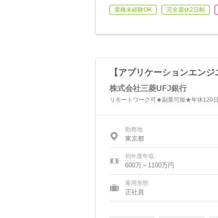
業種未経験OK
完全週休2日制
【アプリケーションエンジ
株式会社三菱UFJ銀行
リモートワーク可★副業可能★年休120
勤務地
東京都
初年度年収
600万～1100万円
雇用形態
正社員