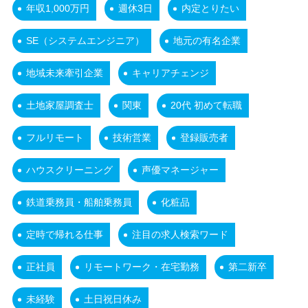
年収1,000万円
週休3日
内定とりたい
SE（システムエンジニア）
地元の有名企業
地域未来牽引企業
キャリアチェンジ
土地家屋調査士
関東
20代 初めて転職
フルリモート
技術営業
登録販売者
ハウスクリーニング
声優マネージャー
鉄道乗務員・船舶乗務員
化粧品
定時で帰れる仕事
注目の求人検索ワード
正社員
リモートワーク・在宅勤務
第二新卒
未経験
土日祝日休み