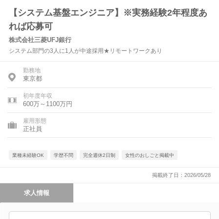
【システム基盤エンジニア】※実務経験2年程度あ
れば応募可
株式会社三菱UFJ銀行
システム部門の3人に1人が中途採用★リモートワークあり
勤務地
東京都
初年度年収
600万～1100万円
雇用形態
正社員
業種未経験OK
学歴不問
完全週休2日制
女性のおしごと掲載中
掲載終了日：2026/05/28
求人情報