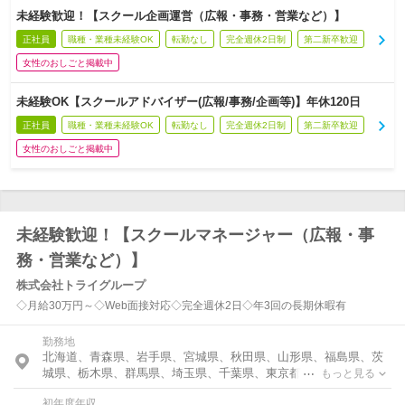
未経験歓迎！【スクール企画運営（広報・事務・営業など）】
正社員
職種・業種未経験OK
転勤なし
完全週休2日制
第二新卒歓迎
女性のおしごと掲載中
未経験OK【スクールアドバイザー(広報/事務/企画等)】年休120日
正社員
職種・業種未経験OK
転勤なし
完全週休2日制
第二新卒歓迎
女性のおしごと掲載中
未経験歓迎！【スクールマネージャー（広報・事
務・営業など）】
株式会社トライグループ
◇月給30万円～◇Web面接対応◇完全週休2日◇年3回の長期休暇有
勤務地
北海道、青森県、岩手県、宮城県、秋田県、山形県、福島県、茨
城県、栃木県、群馬県、埼玉県、千葉県、東京都、神奈川県、富
もっと見る
山県、石川県、福井県、新潟県、山梨県、長野県、岐阜県、静岡
初年度年収