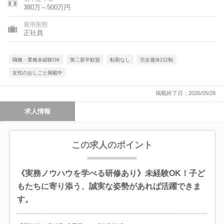
県、愛知県、三重県、滋賀県、京都府、大阪府、兵庫県、奈良
380万～500万円
県、和歌山県、鳥取県、島根県、岡山県、広島県、山口県、徳島
県、香川県、愛媛県、高知県、福岡県、佐賀県、長崎県、熊本
雇用形態
県、大分県、宮崎県、鹿児島県、沖縄県
正社員
職種・業種未経験OK
第二新卒歓迎
転勤なし
完全週休2日制
女性のおしごと掲載中
掲載終了日：2026/05/28
求人情報
この求人のポイント
《実務ノウハウを学べる研修あり》未経験OK！子ど
もたちに寄り添う、誠実な姿勢があれば活躍できま
す。