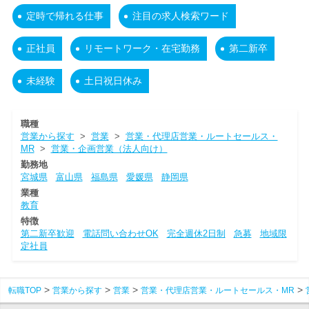
定時で帰れる仕事
注目の求人検索ワード
正社員
リモートワーク・在宅勤務
第二新卒
未経験
土日祝日休み
職種
営業から探す
>
営業
>
営業・代理店営業・ルートセールス・
MR
>
営業・企画営業（法人向け）
勤務地
宮城県
富山県
福島県
愛媛県
静岡県
業種
教育
特徴
第二新卒歓迎
電話問い合わせOK
完全週休2日制
急募
地域限
定社員
転職TOP
営業から探す
営業
営業・代理店営業・ルートセールス・MR