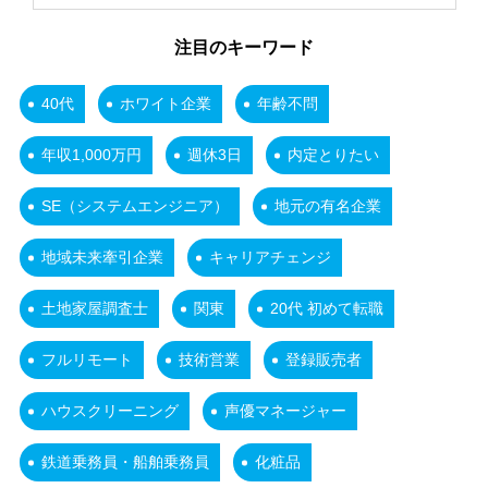
注目のキーワード
40代
ホワイト企業
年齢不問
年収1,000万円
週休3日
内定とりたい
SE（システムエンジニア）
地元の有名企業
地域未来牽引企業
キャリアチェンジ
土地家屋調査士
関東
20代 初めて転職
フルリモート
技術営業
登録販売者
ハウスクリーニング
声優マネージャー
鉄道乗務員・船舶乗務員
化粧品