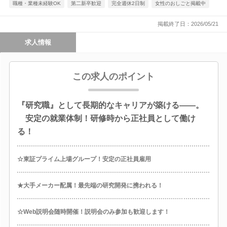
職種・業種未経験OK
第二新卒歓迎
完全週休2日制
女性のおしごと掲載中
掲載終了日：2026/05/21
求人情報
この求人のポイント
『研究職』として長期的なキャリアが築ける――。
安定の就業体制！研修時から正社員として働け
る！
☆東証プライム上場グループ！安定の正社員雇用
★大手メーカー配属！最先端の研究開発に携われる！
☆Web説明会随時開催！説明会のみ参加も歓迎します！