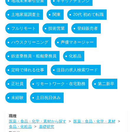
地域未来牽引企業
キャリアチェンジ
土地家屋調査士
関東
20代 初めて転職
フルリモート
技術営業
登録販売者
ハウスクリーニング
声優マネージャー
鉄道乗務員・船舶乗務員
化粧品
定時で帰れる仕事
注目の求人検索ワード
正社員
リモートワーク・在宅勤務
第二新卒
未経験
土日祝日休み
職種
医薬・食品・化学・素材から探す
>
医薬・食品・化学・素材
>
食品・化粧品
>
基礎研究