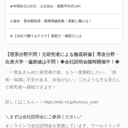
★年間休日126日・土日休み・残業平均月10H
☆産休・育休暇取得・復帰実績多数！柔軟に働ける！
★【当社で磨けるチカラ】発想力・着想力とは
【理系分野不問！元研究者による徹底研修】専攻分野・
出身大学・偏差値は不問！◆会社説明会随時開催中！◆
「一度あきらめた研究者の道。もう一度挑戦したい」「技
術・知識に不安がある、自信がない」このような方も安心し
て研究者へ挑戦できます！
詳しくはこちら＞＞https://witc-rd.jp/kensyu_one/
＼まずは会社説明会にご参加ください／
オンラインで会社説明会を実施しています。ワールドインテ