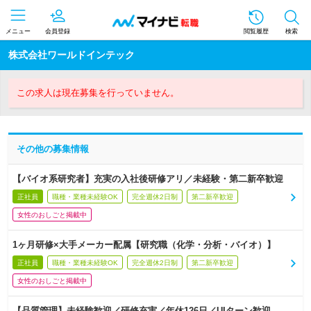
メニュー
会員登録
閲覧履歴
検索
株式会社ワールドインテック
この求人は現在募集を行っていません。
その他の募集情報
【バイオ系研究者】充実の入社後研修アリ／未経験・第二新卒歓迎
正社員
職種・業種未経験OK
完全週休2日制
第二新卒歓迎
女性のおしごと掲載中
1ヶ月研修×大手メーカー配属【研究職（化学・分析・バイオ）】
正社員
職種・業種未経験OK
完全週休2日制
第二新卒歓迎
女性のおしごと掲載中
【品質管理】未経験歓迎／研修充実／年休126日／UIターン歓迎