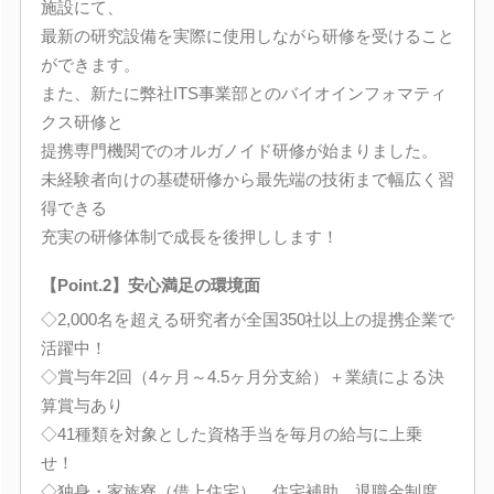
施設にて、
最新の研究設備を実際に使用しながら研修を受けること
ができます。
また、新たに弊社ITS事業部とのバイオインフォマティ
クス研修と
提携専門機関でのオルガノイド研修が始まりました。
未経験者向けの基礎研修から最先端の技術まで幅広く習
得できる
充実の研修体制で成長を後押しします！
【Point.2】安心満足の環境面
◇2,000名を超える研究者が全国350社以上の提携企業で
活躍中！
◇賞与年2回（4ヶ月～4.5ヶ月分支給）＋業績による決
算賞与あり
◇41種類を対象とした資格手当を毎月の給与に上乗
せ！
◇独身・家族寮（借上住宅）、住宅補助、退職金制度