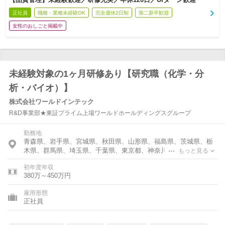
正社員
職種・業種未経験OK
完全週休2日制
第二新卒歓迎
女性のおしごと掲載中
未経験対象の1ヶ月研修あり【研究職（化学・分
析・バイオ）】
株式会社ワールドインテック
R&D事業部★東証プライム上場ワールドホールディングスグループ
勤務地
青森県、岩手県、宮城県、秋田県、山形県、福島県、茨城県、栃
木県、群馬県、埼玉県、千葉県、東京都、神奈川県、富山県、石
もっと見る
川県、福井県、新潟県、山梨県、長野県、岐阜県、静岡県、愛知
初年度年収
県、三重県、滋賀県、京都府、大阪府、兵庫県、奈良県、和歌山
380万～450万円
県、鳥取県、島根県、岡山県、広島県、山口県、徳島県、香川
県、愛媛県、高知県、福岡県、佐賀県、長崎県、熊本県、大分
雇用形態
県、宮崎県、鹿児島県
正社員