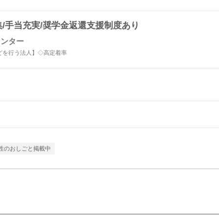
集/手当充実/奨学金返還支援制度あり
センター
どを行う法人】◇高定着率
性のおしごと掲載中