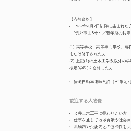
【応募資格】
1982年4月2日以降に生まれた
*例外事由3号イ／若年層の長
(1) 高等学校、高等専門学校
または修了された方
(2) 上記(1)の土木工学系以
検定(学科)を合格した方
普通自動車運転免許（AT限定
歓迎する人物像
公共土木工事に携わりたい方
仕事を通じて地域貢献や社会貢
職場内や受託先との協調性を大