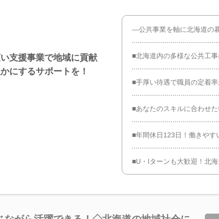
―公共事業を軸に北海道の
■北海道内の多様な公共工
広い支援事業で地域に貢献
豊かにするサポートを！
■手厚い待遇で職員の定着
■あなたのスキルに合わせ
■年間休日123日！働きやす
■U・Iターンも大歓迎！北
じながら活躍できる！◇北海道の地域社会に