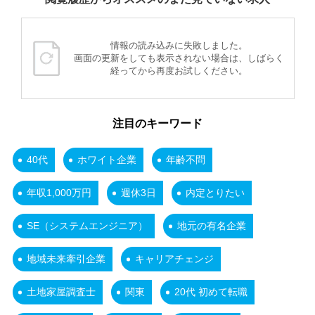
情報の読み込みに失敗しました。
画面の更新をしても表示されない場合は、しばらく
経ってから再度お試しください。
注目のキーワード
40代
ホワイト企業
年齢不問
年収1,000万円
週休3日
内定とりたい
SE（システムエンジニア）
地元の有名企業
地域未来牽引企業
キャリアチェンジ
土地家屋調査士
関東
20代 初めて転職