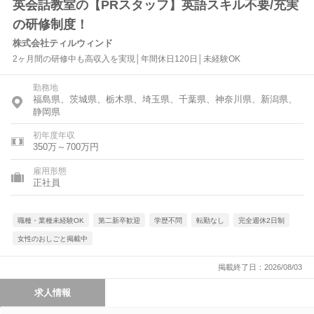
英会話教室の【PRスタッフ】英語スキル不要/充実
の研修制度！
株式会社ティルウィンド
2ヶ月間の研修中も高収入を実現│年間休日120日│未経験OK
勤務地
福島県、茨城県、栃木県、埼玉県、千葉県、神奈川県、新潟県、
静岡県
初年度年収
350万～700万円
雇用形態
正社員
職種・業種未経験OK
第二新卒歓迎
学歴不問
転勤なし
完全週休2日制
女性のおしごと掲載中
掲載終了日：2026/08/03
求人情報