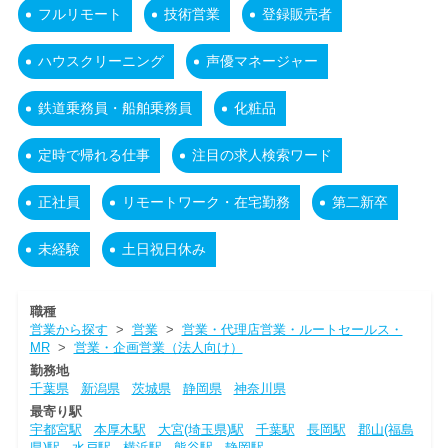
フルリモート
技術営業
登録販売者
ハウスクリーニング
声優マネージャー
鉄道乗務員・船舶乗務員
化粧品
定時で帰れる仕事
注目の求人検索ワード
正社員
リモートワーク・在宅勤務
第二新卒
未経験
土日祝日休み
職種
営業から探す
>
営業
>
営業・代理店営業・ルートセールス・
MR
>
営業・企画営業（法人向け）
勤務地
千葉県
新潟県
茨城県
静岡県
神奈川県
最寄り駅
宇都宮駅
本厚木駅
大宮(埼玉県)駅
千葉駅
長岡駅
郡山(福島
県)駅
水戸駅
横浜駅
熊谷駅
静岡駅