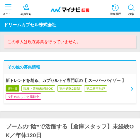
メニュー
会員登録
閲覧履歴
検索
ドリームカプセル株式会社
この求人は現在募集を行っていません。
その他の募集情報
新トレンドを創る、カプセルトイ専門店の【 スーパーバイザー 】
正社員
職種・業種未経験OK
完全週休2日制
第二新卒歓迎
女性のおしごと掲載中
ブームの”陰”で活躍する【倉庫スタッフ】未経験O
K／年休120日