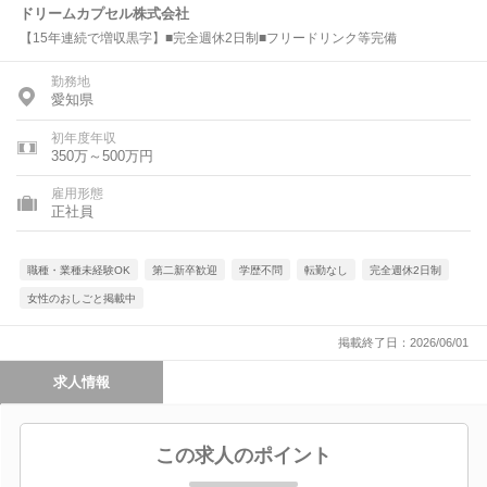
ドリームカプセル株式会社
【15年連続で増収黒字】■完全週休2日制■フリードリンク等完備
勤務地
愛知県
初年度年収
350万～500万円
雇用形態
正社員
職種・業種未経験OK
第二新卒歓迎
学歴不問
転勤なし
完全週休2日制
女性のおしごと掲載中
掲載終了日：2026/06/01
求人情報
この求人のポイント