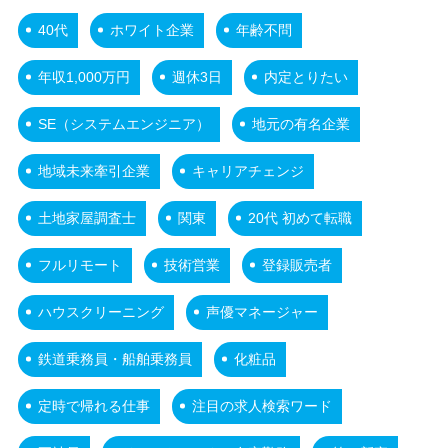
40代
ホワイト企業
年齢不問
年収1,000万円
週休3日
内定とりたい
SE（システムエンジニア）
地元の有名企業
地域未来牽引企業
キャリアチェンジ
土地家屋調査士
関東
20代 初めて転職
フルリモート
技術営業
登録販売者
ハウスクリーニング
声優マネージャー
鉄道乗務員・船舶乗務員
化粧品
定時で帰れる仕事
注目の求人検索ワード