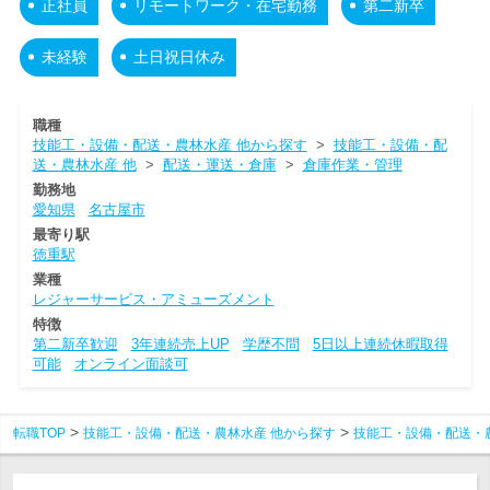
正社員
リモートワーク・在宅勤務
第二新卒
未経験
土日祝日休み
職種
技能工・設備・配送・農林水産 他から探す
>
技能工・設備・配
送・農林水産 他
>
配送・運送・倉庫
>
倉庫作業・管理
勤務地
愛知県
名古屋市
最寄り駅
徳重駅
業種
レジャーサービス・アミューズメント
特徴
第二新卒歓迎
3年連続売上UP
学歴不問
5日以上連続休暇取得
可能
オンライン面談可
転職TOP
技能工・設備・配送・農林水産 他から探す
技能工・設備・配送・