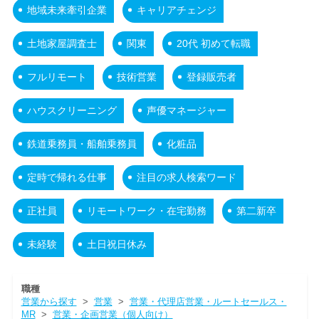
地域未来牽引企業
キャリアチェンジ
土地家屋調査士
関東
20代 初めて転職
フルリモート
技術営業
登録販売者
ハウスクリーニング
声優マネージャー
鉄道乗務員・船舶乗務員
化粧品
定時で帰れる仕事
注目の求人検索ワード
正社員
リモートワーク・在宅勤務
第二新卒
未経験
土日祝日休み
職種
営業から探す
>
営業
>
営業・代理店営業・ルートセールス・
MR
>
営業・企画営業（個人向け）