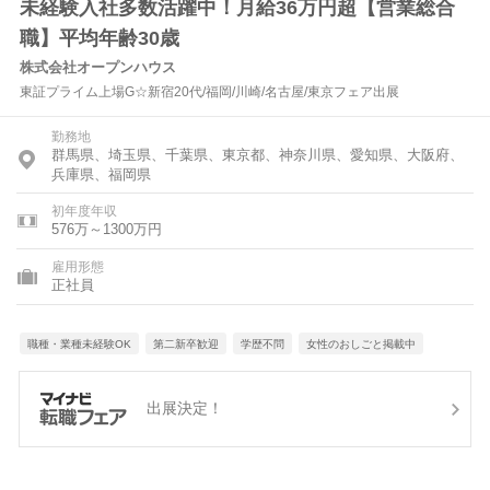
未経験入社多数活躍中！月給36万円超【営業総合
職】平均年齢30歳
株式会社オープンハウス
東証プライム上場G☆新宿20代/福岡/川崎/名古屋/東京フェア出展
勤務地
群馬県、埼玉県、千葉県、東京都、神奈川県、愛知県、大阪府、
兵庫県、福岡県
初年度年収
576万～1300万円
雇用形態
正社員
職種・業種未経験OK
第二新卒歓迎
学歴不問
女性のおしごと掲載中
出展決定！