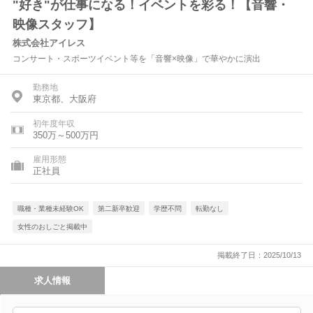
"好き"が仕事になる！イベントを彩る！【音響・
映像スタッフ】
株式会社アイレス
コンサート・スポーツイベント等を「音響×映像」で華やかに演出
勤務地
東京都、大阪府
初年度年収
350万～500万円
雇用形態
正社員
職種・業種未経験OK
第二新卒歓迎
学歴不問
転勤なし
女性のおしごと掲載中
掲載終了日：2025/10/13
求人情報