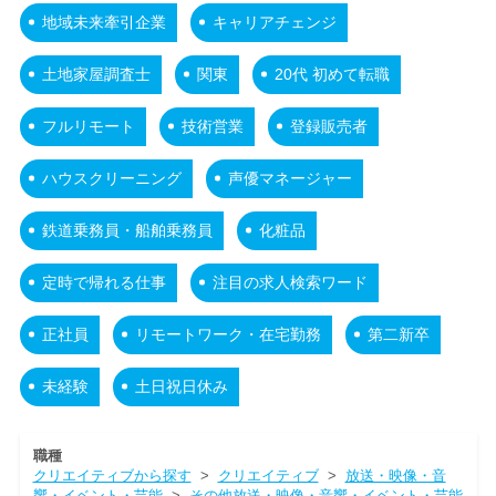
地域未来牽引企業
キャリアチェンジ
土地家屋調査士
関東
20代 初めて転職
フルリモート
技術営業
登録販売者
ハウスクリーニング
声優マネージャー
鉄道乗務員・船舶乗務員
化粧品
定時で帰れる仕事
注目の求人検索ワード
正社員
リモートワーク・在宅勤務
第二新卒
未経験
土日祝日休み
職種
クリエイティブから探す
>
クリエイティブ
>
放送・映像・音
響・イベント・芸能
>
その他放送・映像・音響・イベント・芸能