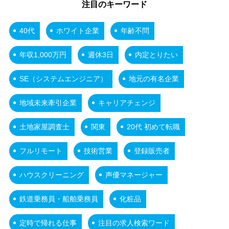
注目のキーワード
40代
ホワイト企業
年齢不問
年収1,000万円
週休3日
内定とりたい
SE（システムエンジニア）
地元の有名企業
地域未来牽引企業
キャリアチェンジ
土地家屋調査士
関東
20代 初めて転職
フルリモート
技術営業
登録販売者
ハウスクリーニング
声優マネージャー
鉄道乗務員・船舶乗務員
化粧品
定時で帰れる仕事
注目の求人検索ワード