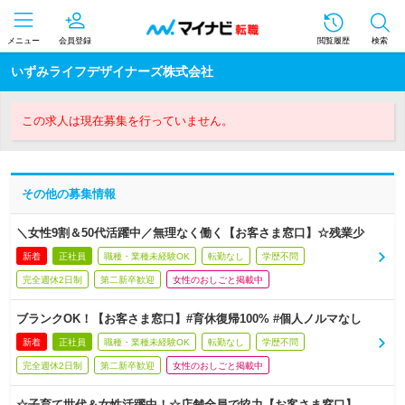
メニュー
会員登録
閲覧履歴
検索
いずみライフデザイナーズ株式会社
この求人は現在募集を行っていません。
その他の募集情報
＼女性9割＆50代活躍中／無理なく働く【お客さま窓口】☆残業少
新着
正社員
職種・業種未経験OK
転勤なし
学歴不問
完全週休2日制
第二新卒歓迎
女性のおしごと掲載中
ブランクOK！【お客さま窓口】#育休復帰100% #個人ノルマなし
新着
正社員
職種・業種未経験OK
転勤なし
学歴不問
完全週休2日制
第二新卒歓迎
女性のおしごと掲載中
☆子育て世代＆女性活躍中！☆店舗全員で協力【お客さま窓口】