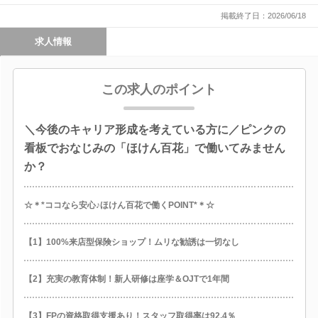
掲載終了日：2026/06/18
求人情報
この求人のポイント
＼今後のキャリア形成を考えている方に／ピンクの
看板でおなじみの「ほけん百花」で働いてみません
か？
☆＊*ココなら安心♪ほけん百花で働くPOINT*＊☆
【1】100%来店型保険ショップ！ムリな勧誘は一切なし
【2】充実の教育体制！新人研修は座学＆OJTで1年間
【3】FPの資格取得支援あり！スタッフ取得率は92.4％