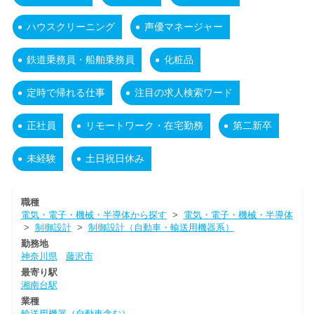
ハウスクリーニング
声優マネージャー
鉄道乗務員・船舶乗務員
化粧品
定時で帰れる仕事
注目の求人検索ワード
正社員
リモートワーク・在宅勤務
第二新卒
未経験
土日祝日休み
職種
電気・電子・機械・半導体から探す
>
電気・電子・機械・半導体
>
制御設計
>
制御設計（自動車・輸送用機器系）
勤務地
神奈川県
藤沢市
最寄り駅
湘南台駅
業種
輸送用機器（自動車含む）