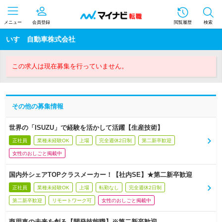
メニュー
会員登録
閲覧履歴
検索
いすゞ自動車株式会社
この求人は現在募集を行っていません。
その他の募集情報
世界の「ISUZU」で経験を活かして活躍【生産技術】
正社員
業種未経験OK
上場
完全週休2日制
第二新卒歓迎
女性のおしごと掲載中
国内外シェアTOPクラスメーカー！【社内SE】★第二新卒歓迎
正社員
業種未経験OK
上場
転勤なし
完全週休2日制
第二新卒歓迎
リモートワーク可
女性のおしごと掲載中
商用車の未来を創る【開発技能職】※第二新卒歓迎