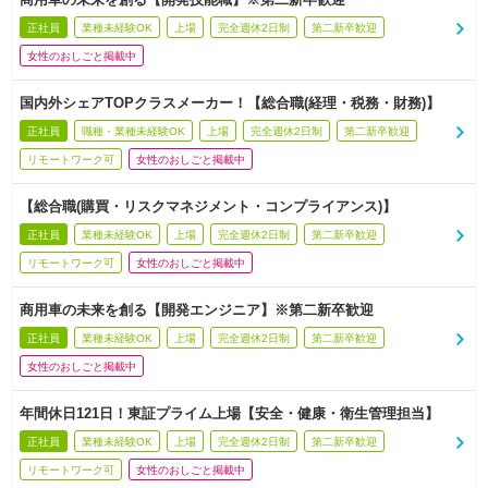
正社員
業種未経験OK
上場
完全週休2日制
第二新卒歓迎
女性のおしごと掲載中
国内外シェアTOPクラスメーカー！【総合職(経理・税務・財務)】
正社員
職種・業種未経験OK
上場
完全週休2日制
第二新卒歓迎
リモートワーク可
女性のおしごと掲載中
【総合職(購買・リスクマネジメント・コンプライアンス)】
正社員
業種未経験OK
上場
完全週休2日制
第二新卒歓迎
リモートワーク可
女性のおしごと掲載中
商用車の未来を創る【開発エンジニア】※第二新卒歓迎
正社員
業種未経験OK
上場
完全週休2日制
第二新卒歓迎
女性のおしごと掲載中
年間休日121日！東証プライム上場【安全・健康・衛生管理担当】
正社員
業種未経験OK
上場
完全週休2日制
第二新卒歓迎
リモートワーク可
女性のおしごと掲載中