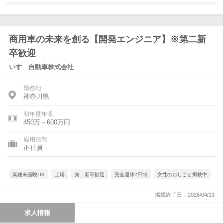
商用車の未来を創る【開発エンジニア】※第二新
卒歓迎
いすゞ自動車株式会社
勤務地
神奈川県
初年度年収
450万～600万円
雇用形態
正社員
業種未経験OK
上場
第二新卒歓迎
完全週休2日制
女性のおしごと掲載中
掲載終了日：2026/04/13
求人情報