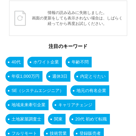
情報の読み込みに失敗しました。
画面の更新をしても表示されない場合は、しばらく
経ってから再度お試しください。
注目のキーワード
40代
ホワイト企業
年齢不問
年収1,000万円
週休3日
内定とりたい
SE（システムエンジニア）
地元の有名企業
地域未来牽引企業
キャリアチェンジ
土地家屋調査士
関東
20代 初めて転職
フルリモート
技術営業
登録販売者