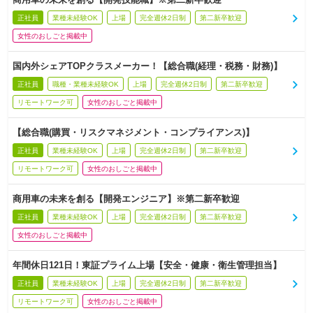
正社員
業種未経験OK
上場
完全週休2日制
第二新卒歓迎
女性のおしごと掲載中
国内外シェアTOPクラスメーカー！【総合職(経理・税務・財務)】
正社員
職種・業種未経験OK
上場
完全週休2日制
第二新卒歓迎
リモートワーク可
女性のおしごと掲載中
【総合職(購買・リスクマネジメント・コンプライアンス)】
正社員
業種未経験OK
上場
完全週休2日制
第二新卒歓迎
リモートワーク可
女性のおしごと掲載中
商用車の未来を創る【開発エンジニア】※第二新卒歓迎
正社員
業種未経験OK
上場
完全週休2日制
第二新卒歓迎
女性のおしごと掲載中
年間休日121日！東証プライム上場【安全・健康・衛生管理担当】
正社員
業種未経験OK
上場
完全週休2日制
第二新卒歓迎
リモートワーク可
女性のおしごと掲載中