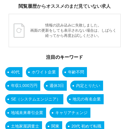
閲覧履歴からオススメのまだ見ていない求人
情報の読み込みに失敗しました。
画面の更新をしても表示されない場合は、しばらく
経ってから再度お試しください。
注目のキーワード
40代
ホワイト企業
年齢不問
年収1,000万円
週休3日
内定とりたい
SE（システムエンジニア）
地元の有名企業
地域未来牽引企業
キャリアチェンジ
土地家屋調査士
関東
20代 初めて転職