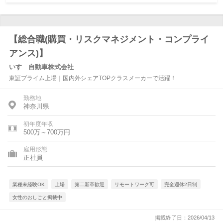
【総合職(購買・リスクマネジメント・コンプライ
アンス)】
いすゞ自動車株式会社
東証プライム上場｜国内外シェアTOPクラスメーカーで活躍！
勤務地
神奈川県
初年度年収
500万～700万円
雇用形態
正社員
業種未経験OK
上場
第二新卒歓迎
リモートワーク可
完全週休2日制
女性のおしごと掲載中
掲載終了日：2026/04/13