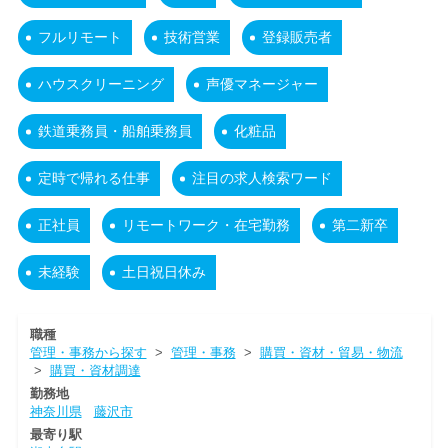
フルリモート
技術営業
登録販売者
ハウスクリーニング
声優マネージャー
鉄道乗務員・船舶乗務員
化粧品
定時で帰れる仕事
注目の求人検索ワード
正社員
リモートワーク・在宅勤務
第二新卒
未経験
土日祝日休み
職種
管理・事務から探す
>
管理・事務
>
購買・資材・貿易・物流
>
購買・資材調達
勤務地
神奈川県
藤沢市
最寄り駅