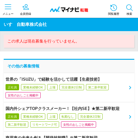
メニュー
会員登録
閲覧履歴
検索
いすゞ自動車株式会社
この求人は現在募集を行っていません。
その他の募集情報
世界の「ISUZU」で経験を活かして活躍【生産技術】
正社員
業種未経験OK
上場
完全週休2日制
第二新卒歓迎
女性のおしごと掲載中
国内外シェアTOPクラスメーカー！【社内SE】★第二新卒歓迎
正社員
業種未経験OK
上場
転勤なし
完全週休2日制
第二新卒歓迎
リモートワーク可
女性のおしごと掲載中
商用車の未来を創る【開発技能職】※第二新卒歓迎