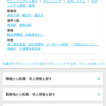
ITエンジニアから探す
>
ITエンジニア
>
社内システム
>
社内
システム開発・運用
勤務地
神奈川県
横浜市
藤沢市
最寄り駅
横浜駅
湘南台駅
業種
輸送用機器（自動車含む）
特徴
第二新卒歓迎
自社内開発
U・Iターン歓迎
「女性のおしごと」
掲載中
交通費全額支給
転職TOP
ITエンジニアから探す
ITエンジニア
社内システム
社内システ
職種から転職・求人情報を探す
勤務地から転職・求人情報を探す