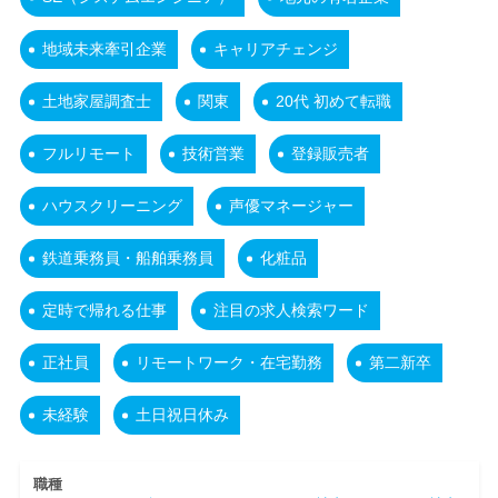
地域未来牽引企業
キャリアチェンジ
土地家屋調査士
関東
20代 初めて転職
フルリモート
技術営業
登録販売者
ハウスクリーニング
声優マネージャー
鉄道乗務員・船舶乗務員
化粧品
定時で帰れる仕事
注目の求人検索ワード
正社員
リモートワーク・在宅勤務
第二新卒
未経験
土日祝日休み
職種