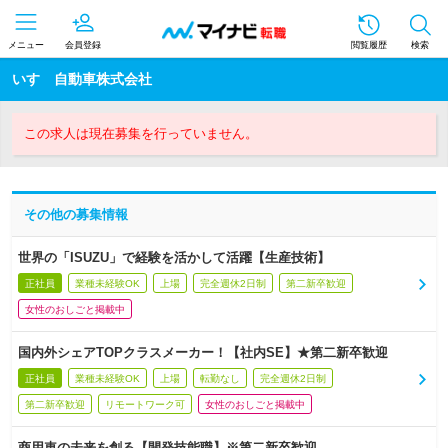
メニュー
会員登録
閲覧履歴
検索
いすゞ自動車株式会社
この求人は現在募集を行っていません。
その他の募集情報
世界の「ISUZU」で経験を活かして活躍【生産技術】
正社員
業種未経験OK
上場
完全週休2日制
第二新卒歓迎
女性のおしごと掲載中
国内外シェアTOPクラスメーカー！【社内SE】★第二新卒歓迎
正社員
業種未経験OK
上場
転勤なし
完全週休2日制
第二新卒歓迎
リモートワーク可
女性のおしごと掲載中
商用車の未来を創る【開発技能職】※第二新卒歓迎