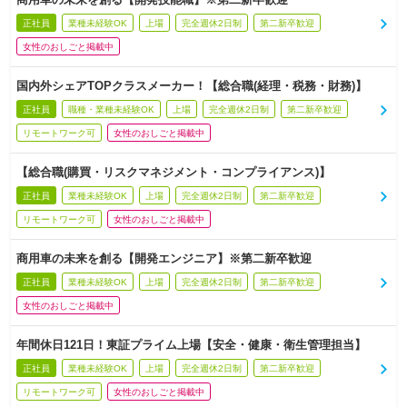
正社員
業種未経験OK
上場
完全週休2日制
第二新卒歓迎
女性のおしごと掲載中
国内外シェアTOPクラスメーカー！【総合職(経理・税務・財務)】
正社員
職種・業種未経験OK
上場
完全週休2日制
第二新卒歓迎
リモートワーク可
女性のおしごと掲載中
【総合職(購買・リスクマネジメント・コンプライアンス)】
正社員
業種未経験OK
上場
完全週休2日制
第二新卒歓迎
リモートワーク可
女性のおしごと掲載中
商用車の未来を創る【開発エンジニア】※第二新卒歓迎
正社員
業種未経験OK
上場
完全週休2日制
第二新卒歓迎
女性のおしごと掲載中
年間休日121日！東証プライム上場【安全・健康・衛生管理担当】
正社員
業種未経験OK
上場
完全週休2日制
第二新卒歓迎
リモートワーク可
女性のおしごと掲載中