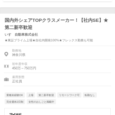
国内外シェアTOPクラスメーカー！【社内SE】★
第二新卒歓迎
いすゞ自動車株式会社
★東証プライム上場★自社内開発100%★フレックス勤務も可能
勤務地
神奈川県
初年度年収
450万～750万円
雇用形態
正社員
業種未経験OK
上場
第二新卒歓迎
リモートワーク可
転勤なし
完全週休2日制
女性のおしごと掲載中