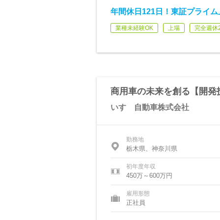
年間休日121日！東証プライ
業種未経験OK
上場
完全週休
商用車の未来を創る【開発
いすゞ自動車株式会社
勤務地
栃木県、神奈川県
初年度年収
450万～600万円
雇用形態
正社員