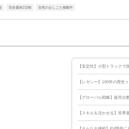
迎
完全週休2日制
女性のおしごと掲載中
【安定性】小型トラックで
【レガシー】100年の歴史
【グローバル戦略】販売台
【スキルを活かせる】世界
【さらなる挑戦】EV開発に