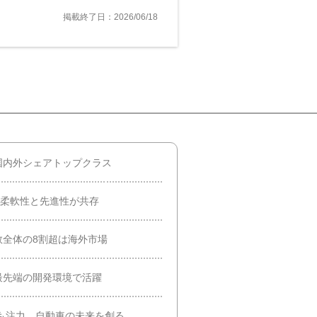
掲載終了日：2026/06/18
国内外シェアトップクラス
＋柔軟性と先進性が共存
数全体の8割超は海外市場
最先端の開発環境で活躍
も注力。自動車の未来を創る