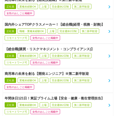
正社員
業種未経験OK
上場
完全週休2日制
第二新卒歓迎
女性のおしごと掲載中
国内外シェアTOPクラスメーカー！【総合職(経理・税務・財務)】
正社員
職種・業種未経験OK
上場
完全週休2日制
第二新卒歓迎
リモートワーク可
女性のおしごと掲載中
【総合職(購買・リスクマネジメント・コンプライアンス)】
正社員
業種未経験OK
上場
完全週休2日制
第二新卒歓迎
リモートワーク可
女性のおしごと掲載中
商用車の未来を創る【開発エンジニア】※第二新卒歓迎
正社員
業種未経験OK
上場
完全週休2日制
第二新卒歓迎
女性のおしごと掲載中
年間休日121日！東証プライム上場【安全・健康・衛生管理担当】
正社員
業種未経験OK
上場
完全週休2日制
第二新卒歓迎
リモートワーク可
女性のおしごと掲載中