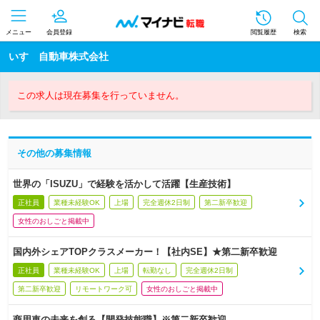
メニュー
会員登録
閲覧履歴
検索
いすゞ自動車株式会社
この求人は現在募集を行っていません。
その他の募集情報
世界の「ISUZU」で経験を活かして活躍【生産技術】
正社員
業種未経験OK
上場
完全週休2日制
第二新卒歓迎
女性のおしごと掲載中
国内外シェアTOPクラスメーカー！【社内SE】★第二新卒歓迎
正社員
業種未経験OK
上場
転勤なし
完全週休2日制
第二新卒歓迎
リモートワーク可
女性のおしごと掲載中
商用車の未来を創る【開発技能職】※第二新卒歓迎