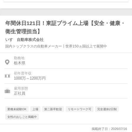
年間休日121日！東証プライム上場【安全・健康・
衛生管理担当】
いすゞ自動車株式会社
国内トップクラスの自動車メーカー┃世界150ヵ国以上で展開中
勤務地
栃木県
初年度年収
1000万～1200万円
雇用形態
正社員
業種未経験OK
上場
第二新卒歓迎
リモートワーク可
完全週休2日制
女性のおしごと掲載中
掲載終了日：2026/07/16