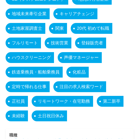
地域未来牽引企業
キャリアチェンジ
土地家屋調査士
関東
20代 初めて転職
フルリモート
技術営業
登録販売者
ハウスクリーニング
声優マネージャー
鉄道乗務員・船舶乗務員
化粧品
定時で帰れる仕事
注目の求人検索ワード
正社員
リモートワーク・在宅勤務
第二新卒
未経験
土日祝日休み
職種