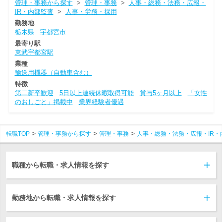
管理・事務から探す
>
管理・事務
>
人事・総務・法務・広報・
IR・内部監査
>
人事・労務・採用
勤務地
栃木県
宇都宮市
最寄り駅
東武宇都宮駅
業種
輸送用機器（自動車含む）
特徴
第二新卒歓迎
5日以上連続休暇取得可能
賞与5ヶ月以上
「女性
のおしごと」掲載中
業界経験者優遇
転職TOP
管理・事務から探す
管理・事務
人事・総務・法務・広報・IR・
職種から転職・求人情報を探す
勤務地から転職・求人情報を探す