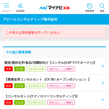
メニュー
会員登録
閲覧履歴
検索
アビームコンサルティング株式会社
この求人は現在募集を行っていません。
その他の募集情報
製造/素材化学/食品/消費財向け【コンサル(SAP PJマネージャ)】
新着
正社員
完全週休2日制
女性のおしごと掲載中
【業務改革コンサルタント（EX BU オープンポジション）】
新着
正社員
完全週休2日制
女性のおしごと掲載中
【コンサルタント(テクノロジーコンサルティング)】
新着
正社員
完全週休2日制
女性のおしごと掲載中