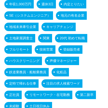
年収1,000万円
週休3日
内定とりたい
SE（システムエンジニア）
地元の有名企業
地域未来牽引企業
キャリアチェンジ
土地家屋調査士
関東
20代 初めて転職
フルリモート
技術営業
登録販売者
ハウスクリーニング
声優マネージャー
鉄道乗務員・船舶乗務員
化粧品
定時で帰れる仕事
注目の求人検索ワード
正社員
リモートワーク・在宅勤務
第二新卒
未経験
土日祝日休み