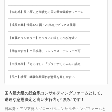
【安心感】長い歴史と実績ある国内最大級総合ファーム
【成長企業】世界12ヶ国・28拠点でビジネス展開
【直属カウンセラー】キャリアの道しるべが身近に！
【働きやすさ】土日祝休、フレックス・テレワーク可
【支援充実】「えるぼし」「プラチナくるみん」認定
【風土】社歴・経験年数問わず意見を発しやすい
国内最大級の総合系コンサルティングファームとして、
迅速な意思決定と高い実行力が“強み”です！
日本発・アジア発のグローバルコンサルティングファームと