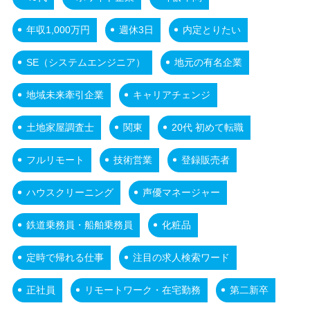
年収1,000万円
週休3日
内定とりたい
SE（システムエンジニア）
地元の有名企業
地域未来牽引企業
キャリアチェンジ
土地家屋調査士
関東
20代 初めて転職
フルリモート
技術営業
登録販売者
ハウスクリーニング
声優マネージャー
鉄道乗務員・船舶乗務員
化粧品
定時で帰れる仕事
注目の求人検索ワード
正社員
リモートワーク・在宅勤務
第二新卒