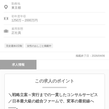
勤務地
東京都
初年度年収
1250万～2000万円
雇用形態
正社員
完全週休2日制
女性のおしごと掲載中
掲載終了日：2026/04/06
求人情報
この求人のポイント
＼戦略立案～実行までの一貫したコンサルサービス
／日本最大級の総合ファームで、変革の最前線へ
――。