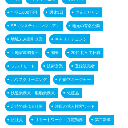
年収1,000万円
週休3日
内定とりたい
SE（システムエンジニア）
地元の有名企業
地域未来牽引企業
キャリアチェンジ
土地家屋調査士
関東
20代 初めて転職
フルリモート
技術営業
登録販売者
ハウスクリーニング
声優マネージャー
鉄道乗務員・船舶乗務員
化粧品
定時で帰れる仕事
注目の求人検索ワード
正社員
リモートワーク・在宅勤務
第二新卒