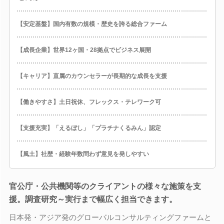
【安定基盤】国内有数の規模・歴史を誇る総合ファーム
【成長企業】世界12ヶ国・28拠点でビジネス展開
【キャリア】直属のカウンセラーが長期的な成長を支援
【働きやすさ】土日祝休、フレックス・テレワーク可
【支援充実】「えるぼし」「プラチナくるみん」認定
【風土】社歴・経験年数問わず意見を発しやすい
官公庁・公共機関等のクライアントの様々な施策を支
援。調査研究～実行まで幅広く担当できます。
日本発・アジア発のグローバルコンサルティングファームと