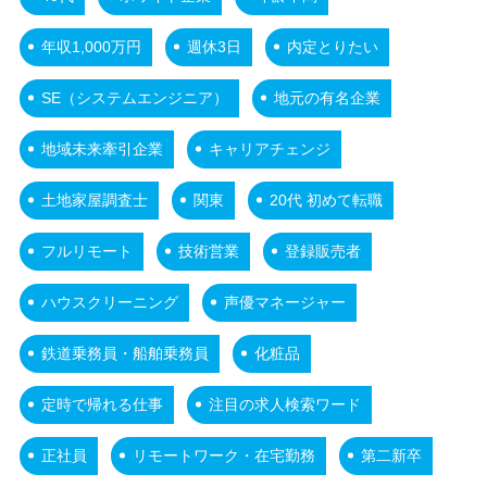
年収1,000万円
週休3日
内定とりたい
SE（システムエンジニア）
地元の有名企業
地域未来牽引企業
キャリアチェンジ
土地家屋調査士
関東
20代 初めて転職
フルリモート
技術営業
登録販売者
ハウスクリーニング
声優マネージャー
鉄道乗務員・船舶乗務員
化粧品
定時で帰れる仕事
注目の求人検索ワード
正社員
リモートワーク・在宅勤務
第二新卒