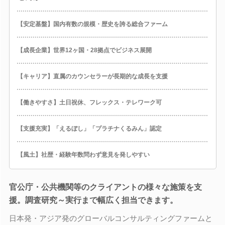
【安定基盤】国内有数の規模・歴史を誇る総合ファーム
【成長企業】世界12ヶ国・28拠点でビジネス展開
【キャリア】直属のカウンセラーが長期的な成長を支援
【働きやすさ】土日祝休、フレックス・テレワーク可
【支援充実】「えるぼし」「プラチナくるみん」認定
【風土】社歴・経験年数問わず意見を発しやすい
官公庁・公共機関等のクライアントの様々な施策を支
援。調査研究～実行まで幅広く担当できます。
日本発・アジア発のグローバルコンサルティングファームと