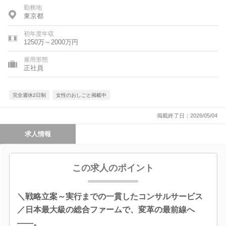
勤務地
東京都
初年度年収
1250万～2000万円
雇用形態
正社員
完全週休2日制
女性のおしごと掲載中
掲載終了日：2026/05/04
求人情報
この求人のポイント
＼戦略立案～実行までの一貫したコンサルサービス
／日本最大級の総合ファームで、変革の最前線へ
――。