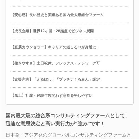
【安心感】長い歴史と実績ある国内最大級総合ファーム
【成長企業】世界12ヶ国・28拠点でビジネス展開
【直属カウンセラー】キャリアの道しるべが身近に！
【働きやすさ】土日祝休、フレックス・テレワーク可
【支援充実】「えるぼし」「プラチナくるみん」認定
【風土】社歴・経験年数問わず意見を発しやすい
国内最大級の総合系コンサルティングファームとして、
迅速な意思決定と高い実行力が“強み”です！
日本発・アジア発のグローバルコンサルティングファームと