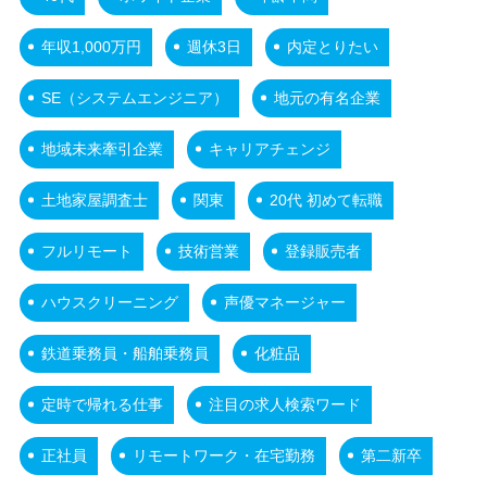
年収1,000万円
週休3日
内定とりたい
SE（システムエンジニア）
地元の有名企業
地域未来牽引企業
キャリアチェンジ
土地家屋調査士
関東
20代 初めて転職
フルリモート
技術営業
登録販売者
ハウスクリーニング
声優マネージャー
鉄道乗務員・船舶乗務員
化粧品
定時で帰れる仕事
注目の求人検索ワード
正社員
リモートワーク・在宅勤務
第二新卒