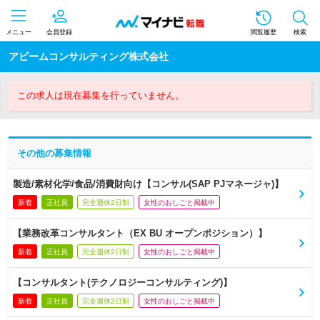
メニュー
会員登録
閲覧履歴
検索
アビームコンサルティング株式会社
この求人は現在募集を行っていません。
その他の募集情報
製造/素材化学/食品/消費財向け【コンサル(SAP PJマネージャ)】
新着
正社員
完全週休2日制
女性のおしごと掲載中
【業務改革コンサルタント（EX BU オープンポジション）】
新着
正社員
完全週休2日制
女性のおしごと掲載中
【コンサルタント(テクノロジーコンサルティング)】
新着
正社員
完全週休2日制
女性のおしごと掲載中