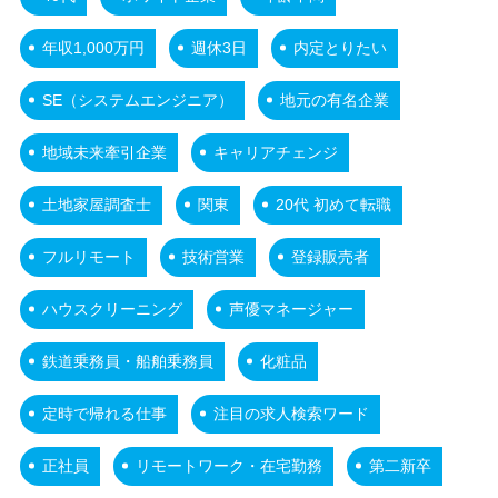
年収1,000万円
週休3日
内定とりたい
SE（システムエンジニア）
地元の有名企業
地域未来牽引企業
キャリアチェンジ
土地家屋調査士
関東
20代 初めて転職
フルリモート
技術営業
登録販売者
ハウスクリーニング
声優マネージャー
鉄道乗務員・船舶乗務員
化粧品
定時で帰れる仕事
注目の求人検索ワード
正社員
リモートワーク・在宅勤務
第二新卒