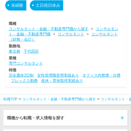
未経験
土日祝日休み
職種
コンサルタント・金融・不動産専門職から探す
>
コンサルタン
ト・金融・不動産専門職
>
コンサルタント
>
コンサルタント
（財務・会計）
勤務地
東京都
千代田区
業種
専門コンサルタント
特徴
完全週休2日制
女性管理職登用実績あり
オフィス内禁煙・分煙
フレックス勤務
産休・育休取得実績あり
転職TOP
コンサルタント・金融・不動産専門職から探す
コンサルタント・
職種から転職・求人情報を探す