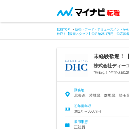
転職TOP
販売・フード・アミューズメントから
歓迎！【販売スタッフ】◎月給25.1万円～◎応募
未経験歓迎！【
株式会社ディー
*転勤なし*年間休日1
勤務地
北海道、茨城県、群馬県、埼玉
初年度年収
301万～350万円
雇用形態
正社員