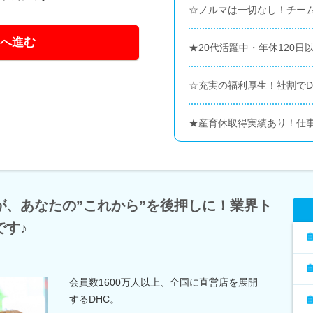
☆ノルマは一切なし！チー
へ進む
★20代活躍中・年休120
☆充実の福利厚生！社割でD
★産育休取得実績あり！仕
が、あなたの”これから”を後押しに！業界ト
です♪
会員数1600万人以上、全国に直営店を展開
するDHC。