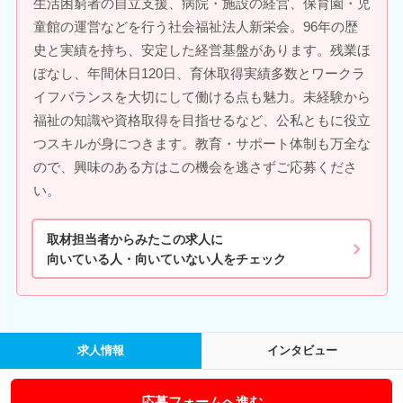
生活困窮者の自立支援、病院・施設の経営、保育園・児
童館の運営などを行う社会福祉法人新栄会。96年の歴
史と実績を持ち、安定した経営基盤があります。残業ほ
ぼなし、年間休日120日、育休取得実績多数とワークラ
イフバランスを大切にして働ける点も魅力。未経験から
福祉の知識や資格取得を目指せるなど、公私ともに役立
つスキルが身につきます。教育・サポート体制も万全な
ので、興味のある方はこの機会を逃さずご応募くださ
い。
取材担当者からみたこの求人に
向いている人・向いていない人をチェック
求人情報
インタビュー
応募フォームへ進む