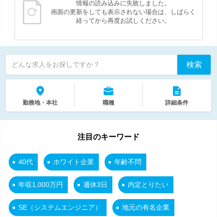
情報の読み込みに失敗しました。
画面の更新をしても表示されない場合は、しばらく
経ってから再度お試しください。
検索
どんな求人をお探しですか？
勤務地・本社
職種
詳細条件
注目のキーワード
40代
ホワイト企業
年齢不問
年収1,000万円
週休3日
内定とりたい
SE（システムエンジニア）
地元の有名企業