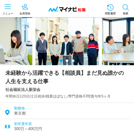
メニュー
会員登録
閲覧履歴
検索
未経験から活躍できる【相談員】まだ見ぬ誰かの
人生を支える仕事
社会福祉法人新栄会
年間休日120日/土日祝休/残業ほぼなし/専門資格不問/賞与年5ヶ月
勤務地
東京都
初年度年収
300万～400万円