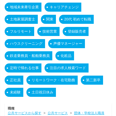
地域未来牽引企業
キャリアチェンジ
土地家屋調査士
関東
20代 初めて転職
フルリモート
技術営業
登録販売者
ハウスクリーニング
声優マネージャー
鉄道乗務員・船舶乗務員
化粧品
定時で帰れる仕事
注目の求人検索ワード
正社員
リモートワーク・在宅勤務
第二新卒
未経験
土日祝日休み
職種
公共サービスから探す
>
公共サービス
>
団体・学校法人職員