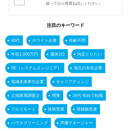
経ってから再度お試しください。
注目のキーワード
40代
ホワイト企業
年齢不問
年収1,000万円
週休3日
内定とりたい
SE（システムエンジニア）
地元の有名企業
地域未来牽引企業
キャリアチェンジ
土地家屋調査士
関東
20代 初めて転職
フルリモート
技術営業
登録販売者
ハウスクリーニング
声優マネージャー