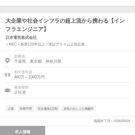
大企業や社会インフラの超上流から携わる【イン
フラエンジニア】
日本電気株式会社
＜NEC＞創業120年以上／東証プライム上場企業
勤務地
千葉県、東京都、神奈川県
初年度年収
480万～1000万円
雇用形態
正社員
上場
学歴不問
完全週休2日制
女性のおしごと掲載中
掲載終了日：2026/05/04
求人情報