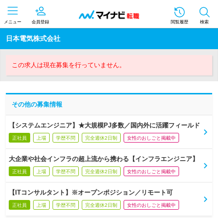
メニュー
会員登録
閲覧履歴
検索
日本電気株式会社
この求人は現在募集を行っていません。
その他の募集情報
【システムエンジニア】★大規模PJ多数／国内外に活躍フィールド
正社員
上場
学歴不問
完全週休2日制
女性のおしごと掲載中
大企業や社会インフラの超上流から携わる【インフラエンジニア】
正社員
上場
学歴不問
完全週休2日制
女性のおしごと掲載中
【ITコンサルタント】※オープンポジション／リモート可
正社員
上場
学歴不問
完全週休2日制
女性のおしごと掲載中