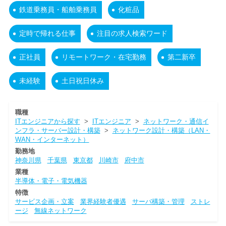
鉄道乗務員・船舶乗務員
化粧品
定時で帰れる仕事
注目の求人検索ワード
正社員
リモートワーク・在宅勤務
第二新卒
未経験
土日祝日休み
職種
ITエンジニアから探す
>
ITエンジニア
>
ネットワーク・通信イ
ンフラ・サーバー設計・構築
>
ネットワーク設計・構築（LAN・
WAN・インターネット）
勤務地
神奈川県
千葉県
東京都
川崎市
府中市
業種
半導体・電子・電気機器
特徴
サービス企画・立案
業界経験者優遇
サーバ構築・管理
ストレ
ージ
無線ネットワーク