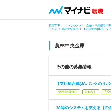
転職TOP
コンサルタント・金融・不動産専門職
ールス
農林中央金庫
【支店総合職(JAバン
農林中央金庫
その他の募集情報
【支店総合職(JAバンクのサポ
業種未経験OK
転勤なし
完全
JA等のシステムを支える【IT