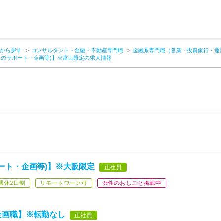
から探す
コンサルタント・金融・不動産専門職
金融系専門職（営業・投資銀行・運
クのサポート・企画等)】※富山限定の求人情報
ート・企画等)】※大阪限定
正社員
週休2日制
リモートワーク可
女性のおしごと掲載中
企画職】※転勤なし
正社員